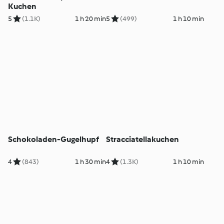
Kuchen
5
(1.1K)
1 h 20 min
5
(499)
1 h 10 min
Schokoladen-Gugelhupf
Stracciatellakuchen
4
(843)
1 h 30 min
4
(1.3K)
1 h 10 min