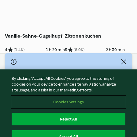
Vanille-Sahne-Gugelhupf
Zitronenkuchen
4
(1.4K)
1 h 20 min
5
(8.0K)
2 h 30 min
© Copyright 2026
Terms of Service
By clicking “Accept All Cookies”, you agree to the storing of
Privacy Policy
cookies on your device to enhance site navigation, analyze
site usage, and assist in our marketing efforts.
Disclaimer
Imprint
Cookies Settings
Cookies
Report Content
Reject All
Withdraw Contract
English
Accept All