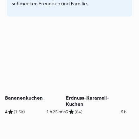
schmecken Freunden und Familie.
Bananenkuchen
Erdnuss-Karamell-
Kuchen
4
(1.3K)
1 h 25 min
3
(84)
5 h