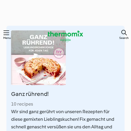
Skip
Menu
Search
to
main
content
Ganz rührend!
10 recipes
Wir sind ganz gerührt von unseren Rezepten für
diese gemixten Lieblingskuchen! Fix gemacht und
schnell genascht versüßen sie uns den Alltag und