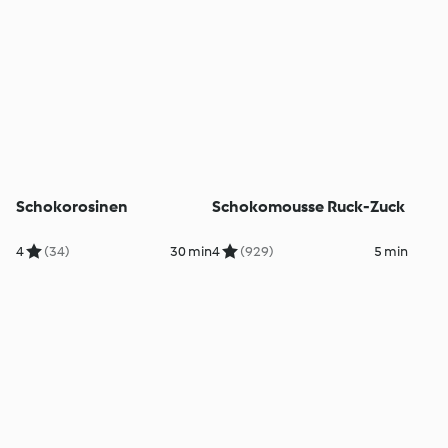
Schokorosinen
Schokomousse Ruck-Zuck
4
(34)
30 min
4
(929)
5 min