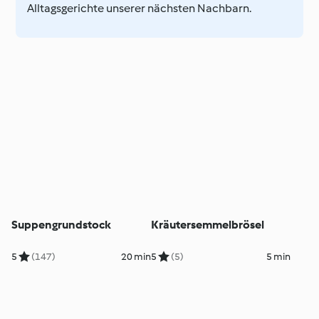
Alltagsgerichte unserer nächsten Nachbarn.
Suppengrundstock
Kräutersemmelbrösel
5
(147)
20 min
5
(5)
5 min