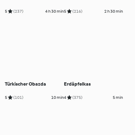
5
(237)
4 h 30 min
5
(216)
2 h 30 min
Türkischer Obazda
Erdäpfelkas
5
(101)
10 min
4
(375)
5 min