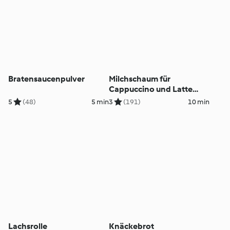
Bratensaucenpulver
Milchschaum für
Cappuccino und Latte
Macchiato
5
(48)
5 min
3
(191)
10 min
Lachsrolle
Knäckebrot