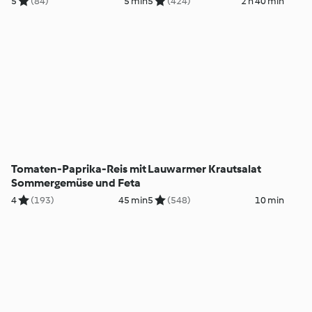
5
(84)
5 min
5
(424)
2 h 40 min
Tomaten-Paprika-Reis mit
Lauwarmer Krautsalat
Sommergemüse und Feta
4
(193)
45 min
5
(548)
10 min