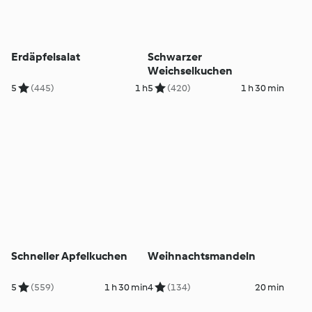
Erdäpfelsalat
Schwarzer
Weichselkuchen
5
(445)
1 h
5
(420)
1 h 30 min
Schneller Apfelkuchen
Weihnachtsmandeln
5
(559)
1 h 30 min
4
(134)
20 min