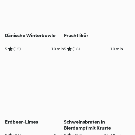
Dänische Winterbowle
Fruchtlikör
5
(15)
10 min
5
(18)
10 min
Erdbeer-Limes
Schweinsbraten in
Bierdampf mit Kruste