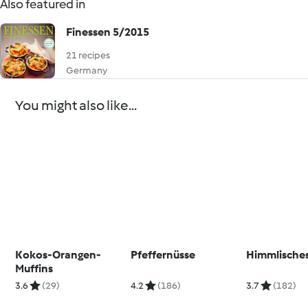
Also featured in
Finessen 5/2015
21 recipes
Germany
You might also like...
Kokos-Orangen-
Pfeffernüsse
Himmlische
Muffins
3.6
(29)
4.2
(186)
3.7
(182)