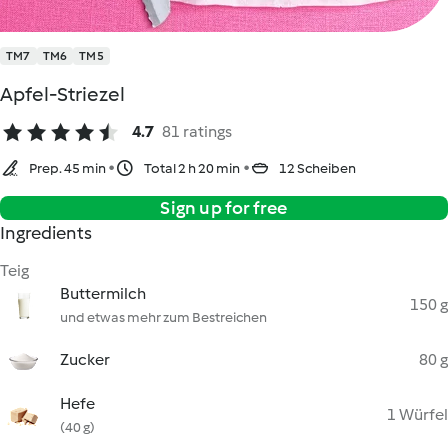
TM7
TM6
TM5
Apfel-Striezel
4.7
81 ratings
Prep. 45 min
Total 2 h 20 min
12 Scheiben
Sign up for free
Ingredients
Teig
Buttermilch
150 g
und etwas mehr zum Bestreichen
Zucker
80 g
Hefe
1 Würfel
(40 g)