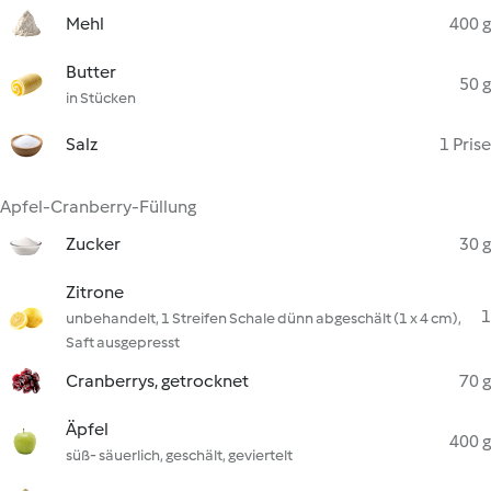
Mehl
400 g
Butter
50 g
in Stücken
Salz
1 Prise
Apfel-Cranberry-Füllung
Zucker
30 g
Zitrone
1
unbehandelt, 1 Streifen Schale dünn abgeschält (1 x 4 cm),
Saft ausgepresst
Cranberrys, getrocknet
70 g
Äpfel
400 g
süß- säuerlich, geschält, geviertelt