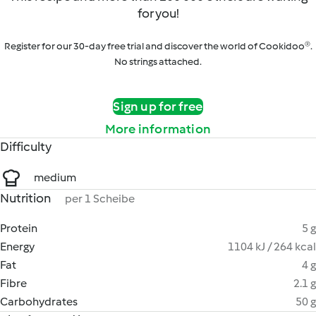
for you!
Register for our 30-day free trial and discover the world of Cookidoo®.
No strings attached.
Sign up for free
More information
Difficulty
medium
Nutrition
per 1 Scheibe
Protein
5 g
Energy
1104 kJ / 264 kcal
Fat
4 g
Fibre
2.1 g
Carbohydrates
50 g