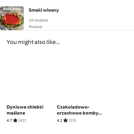
Smaki wiosny
10 recipes
Poland
You might also like...
Dyniowe chlebki
Czekoladowo-
maślane
orzechowe bomby
proteinowe
4.7
(42)
4.1
(13)