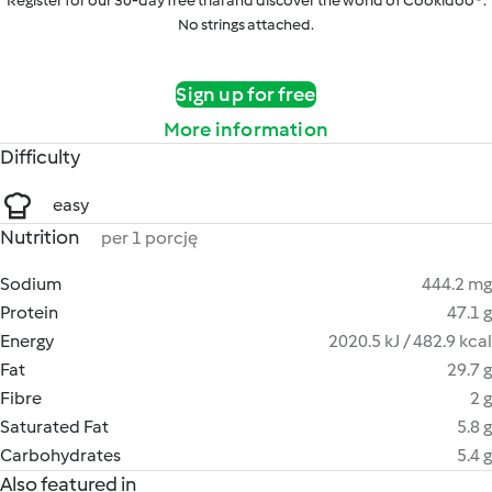
Register for our 30-day free trial and discover the world of Cookidoo®.
No strings attached.
Sign up for free
More information
Difficulty
easy
Nutrition
per 1 porcję
Sodium
444.2 mg
Protein
47.1 g
Energy
2020.5 kJ / 482.9 kcal
Fat
29.7 g
Fibre
2 g
Saturated Fat
5.8 g
Carbohydrates
5.4 g
Also featured in