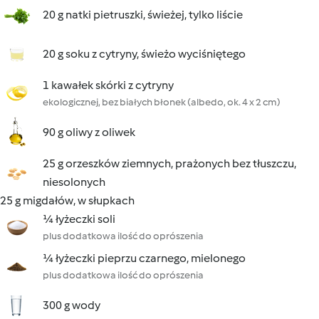
20 g natki pietruszki, świeżej, tylko liście
20 g soku z cytryny, świeżo wyciśniętego
1 kawałek skórki z cytryny
ekologicznej, bez białych błonek (albedo, ok. 4 x 2 cm)
90 g oliwy z oliwek
25 g orzeszków ziemnych, prażonych bez tłuszczu,
niesolonych
25 g migdałów, w słupkach
¼ łyżeczki soli
plus dodatkowa ilość do oprószenia
¼ łyżeczki pieprzu czarnego, mielonego
plus dodatkowa ilość do oprószenia
300 g wody