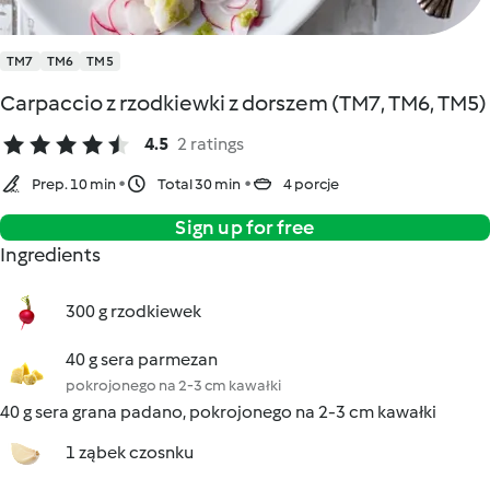
TM7
TM6
TM5
Carpaccio z rzodkiewki z dorszem (TM7, TM6, TM5)
4.5
2 ratings
Prep. 10 min
Total 30 min
4 porcje
Sign up for free
Ingredients
300 g rzodkiewek
40 g sera parmezan
pokrojonego na 2-3 cm kawałki
40 g sera grana padano, pokrojonego na 2-3 cm kawałki
1 ząbek czosnku