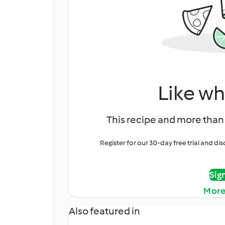
Like wh
This recipe and more than 
Register for our 30-day free trial and d
Sig
More
Also featured in