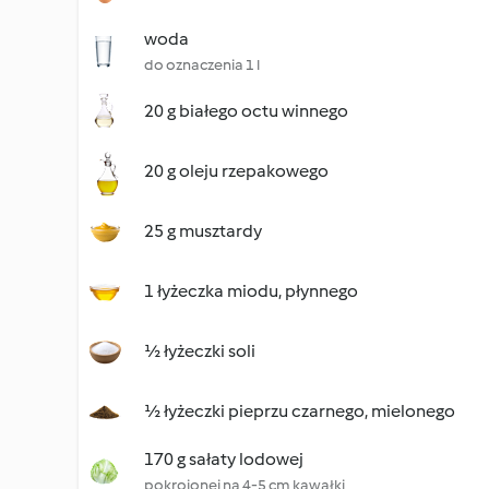
woda
do oznaczenia 1 l
20 g białego octu winnego
20 g oleju rzepakowego
25 g musztardy
1 łyżeczka miodu, płynnego
½ łyżeczki soli
½ łyżeczki pieprzu czarnego, mielonego
170 g sałaty lodowej
pokrojonej na 4-5 cm kawałki