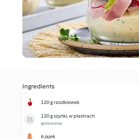
Ingredients
120 g rzodkiewek
120 g szynki, w plastrach
gotowanej
6 jajek