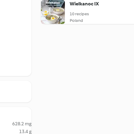
Wielkanoc IX
10 recipes
Poland
628.2 mg
13.4 g