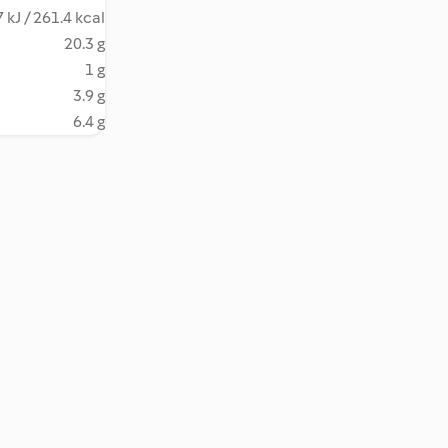
 kJ / 261.4 kcal
20.3 g
1 g
3.9 g
6.4 g