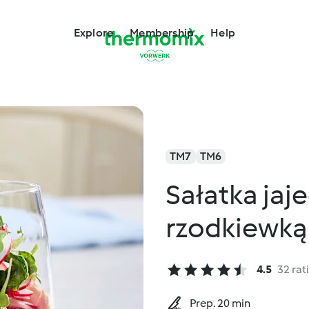
Explore
Membership
Help
TM7
TM6
Sałatka jaje
rzodkiewką
4.5
32 rat
Prep. 20 min