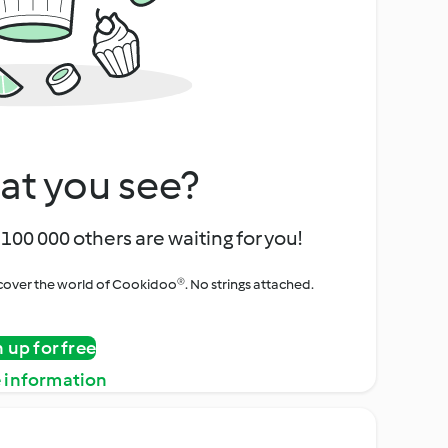
at you see?
100 000 others are waiting for you!
iscover the world of Cookidoo®. No strings attached.
n up for free
 information