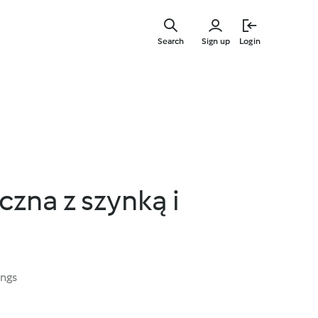
Skip
to
Search
Sign up
Login
main
content
czna z szynką i
ings