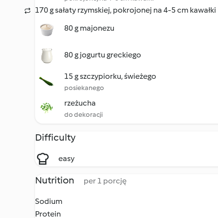
170 g sałaty rzymskiej, pokrojonej na 4-5 cm kawałki
80 g majonezu
80 g jogurtu greckiego
15 g szczypiorku, świeżego
posiekanego
rzeżucha
do dekoracji
Difficulty
easy
Nutrition
per 1 porcję
Sodium
Protein