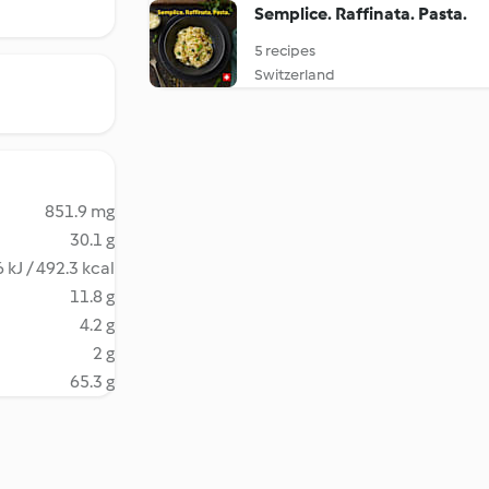
Semplice. Raffinata. Pasta.
5 recipes
Switzerland
851.9 mg
30.1 g
 kJ / 492.3 kcal
11.8 g
4.2 g
2 g
65.3 g