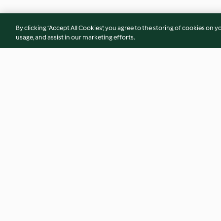
By clicking “Accept All Cookies”, you agree to the storing of cookies on y
usage, and assist in our marketing efforts.
Salsa ai peperoni con polpette
Spaghetti con form
di salsiccia
piselli
5.0
(1)
No ratings
© Copyright 2026