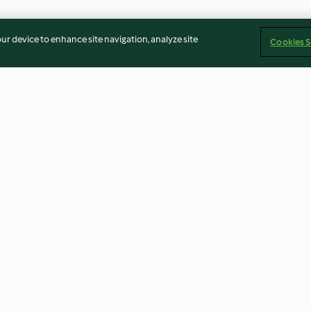
our device to enhance site navigation, analyze site
Cookies S
aggio e
Lasagne alla zucca
Insalata di riso
4.9
(9)
4.4
(7)