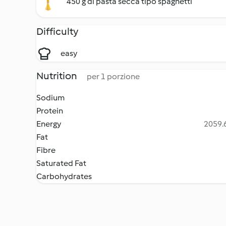
450 g di pasta secca tipo spaghetti
Difficulty
easy
Nutrition
per 1 porzione
Sodium
Protein
Energy
2059.6
Fat
Fibre
Saturated Fat
Carbohydrates