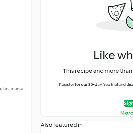
Like wh
This recipe and more than 
Register for our 30-day free trial and d
ossolanamente
Sig
More
Also featured in