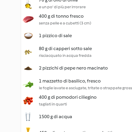
e un po' di più per irrorare
400 g di tonno fresco
senza pelle e a cubetti (3 cm)
1 pizzico di sale
80 g di capperi sotto sale
risciacquato in acqua fredda
2 pizzichi di pepe nero macinato
1 mazzetto di basilico, fresco
le foglie lavate e asciugate, tritate o strappate gr
400 g di pomodori ciliegino
tagliati in quarti
1500 g di acqua