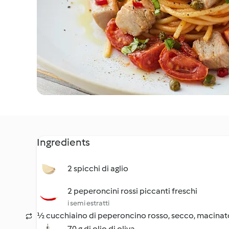
Ingredients
2 spicchi di aglio
2 peperoncini rossi piccanti freschi
i semi estratti
½ cucchiaino di peperoncino rosso, secco, macinat
70 g di olio di oliva