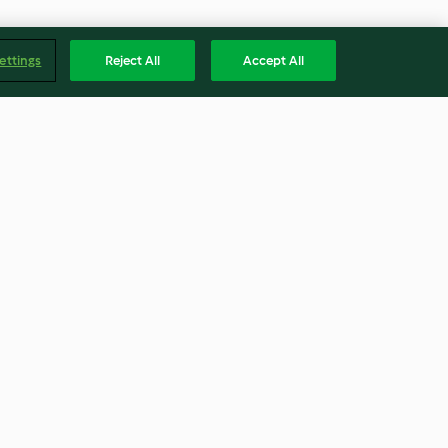
ettings
Reject All
Accept All
Insalata di mare
4.0
(1)