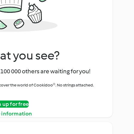
at you see?
100 000 others are waiting for you!
iscover the world of Cookidoo®. No strings attached.
n up for free
 information