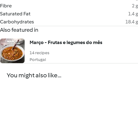
Fibre
2 g
Saturated Fat
1.4 g
Carbohydrates
18.4 g
Also featured in
Março - Frutas e legumes do mês
14 recipes
Portugal
You might also like...