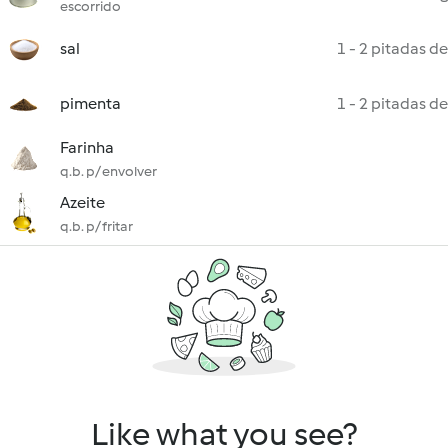
escorrido
sal
1 - 2 pitadas de
pimenta
1 - 2 pitadas de
Farinha
q.b. p/ envolver
Azeite
q.b. p/ fritar
Like what you see?