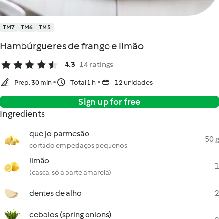
TM7
TM6
TM5
Hambúrgueres de frango e limão
4.3
14 ratings
Prep. 30 min
Total 1 h
12 unidades
Sign up for free
Ingredients
queijo parmesão
50 g
cortado em pedaços pequenos
limão
1
(casca, só a parte amarela)
dentes de alho
2
cebolos (spring onions)