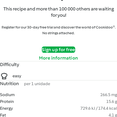
This recipe and more than 100 000 others are waiting
for you!
Register for our 30-day free trial and discover the world of Cookidoo®.
No strings attached.
Sign up for free
More information
Difficulty
easy
Nutrition
per 1 unidade
Sodium
266.5 mg
Protein
15.6 g
Energy
729.6 kJ / 174.4 kcal
Fat
4.1 g