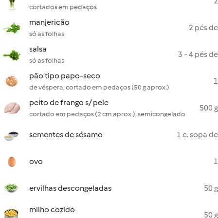
2
cortados em pedaços
manjericão
2 pés de
só as folhas
salsa
3 - 4 pés de
só as folhas
pão tipo papo-seco
1
de véspera, cortado em pedaços (50 g aprox.)
peito de frango s/ pele
500 g
cortado em pedaços (2 cm aprox.), semicongelado
sementes de sésamo
1 c. sopa de
ovo
1
ervilhas descongeladas
50 g
milho cozido
50 g