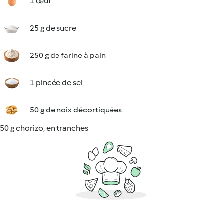
1 œuf
25 g de sucre
250 g de farine à pain
1 pincée de sel
50 g de noix décortiquées
50 g chorizo, en tranches