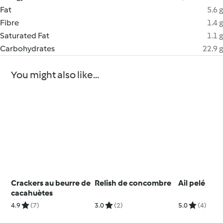
Fat
5.6 g
Fibre
1.4 g
Saturated Fat
1.1 g
Carbohydrates
22.9 g
You might also like...
Crackers au beurre de
Relish de concombre
Ail pelé
cacahuètes
4.9
(7)
3.0
(2)
5.0
(4)