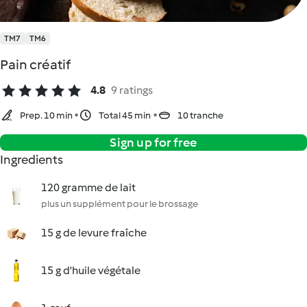
TM7
TM6
Pain créatif
4.8
9 ratings
Prep. 10 min
Total 45 min
10 tranche
Sign up for free
Ingredients
120 gramme de lait
plus un supplément pour le brossage
15 g de levure fraîche
15 g d'huile végétale