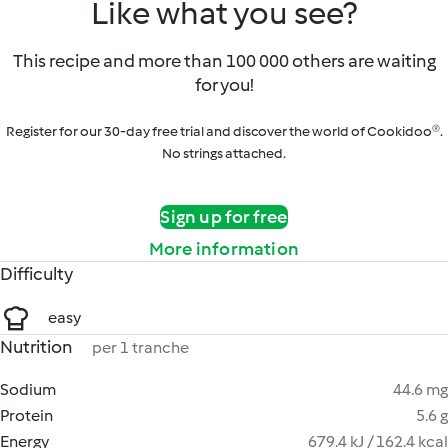
Like what you see?
This recipe and more than 100 000 others are waiting
for you!
Register for our 30-day free trial and discover the world of Cookidoo®.
No strings attached.
Sign up for free
More information
Difficulty
easy
Nutrition
per 1 tranche
Sodium
44.6 mg
Protein
5.6 g
Energy
679.4 kJ / 162.4 kcal