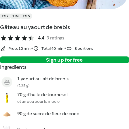
TM7
TM6
TM5
Gâteau au yaourt de brebis
4.4
9 ratings
Prep. 10 min
Total 40 min
8 portions
Sign up for free
Ingredients
1 yaourt au lait de brebis
(125 g)
70 g d'huile de tournesol
et un peu pour le moule
90 g de sucre de fleur de coco