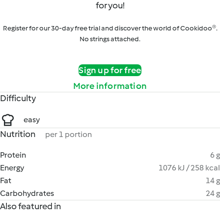
for you!
Register for our 30-day free trial and discover the world of Cookidoo®.
No strings attached.
Sign up for free
More information
Difficulty
easy
Nutrition
per 1 portion
Protein
6 g
Energy
1076 kJ / 258 kcal
Fat
14 g
Carbohydrates
24 g
Also featured in