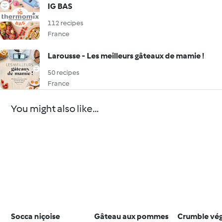
IG BAS
112 recipes
France
Larousse - Les meilleurs gâteaux de mamie !
50 recipes
France
You might also like...
Socca niçoise
Gâteau aux pommes
Crumble vég