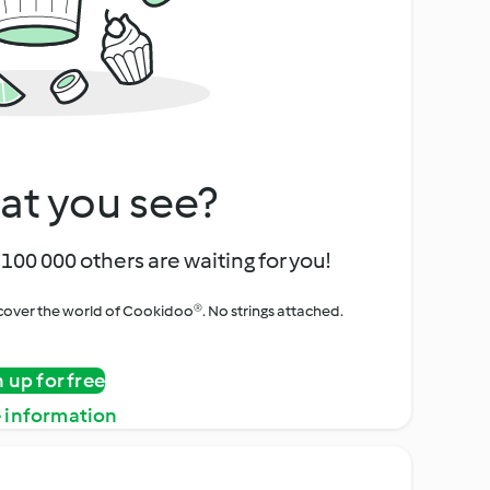
at you see?
100 000 others are waiting for you!
iscover the world of Cookidoo®. No strings attached.
n up for free
 information