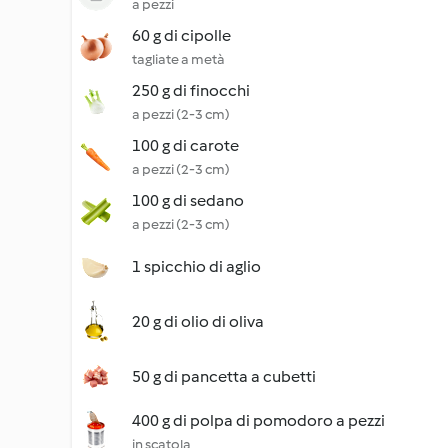
a pezzi
60 g di cipolle
tagliate a metà
250 g di finocchi
a pezzi (2-3 cm)
100 g di carote
a pezzi (2-3 cm)
100 g di sedano
a pezzi (2-3 cm)
1 spicchio di aglio
20 g di olio di oliva
50 g di pancetta a cubetti
400 g di polpa di pomodoro a pezzi
in scatola