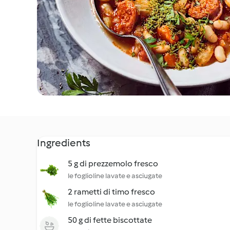
Ingredients
5 g di prezzemolo fresco
le foglioline lavate e asciugate
2 rametti di timo fresco
le foglioline lavate e asciugate
50 g di fette biscottate