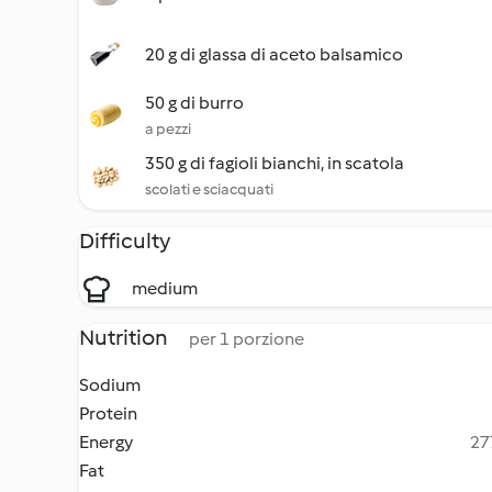
20 g di glassa di aceto balsamico
50 g di burro
a pezzi
350 g di fagioli bianchi, in scatola
scolati e sciacquati
Difficulty
medium
Nutrition
per 1 porzione
Sodium
Protein
Energy
27
Fat