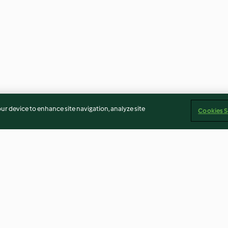
our device to enhance site navigation, analyze site
Cookies S
iana
Riso al pomodoro e verdure
Minestrone con 
con piselli e mais