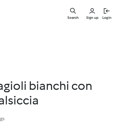
Skip
to
Search
Sign up
Login
main
content
agioli bianchi con
alsiccia
ngs