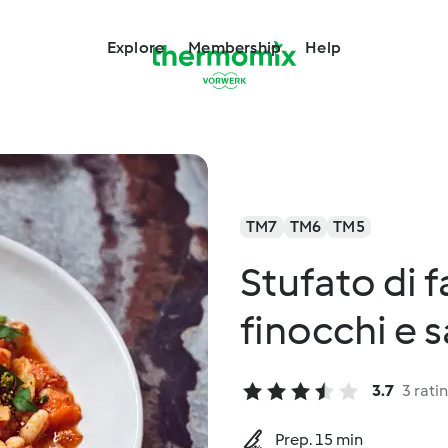
Explore
Membership
Help
TM7
TM6
TM5
Stufato di f
finocchi e s
3.7
3 rati
Prep. 15 min