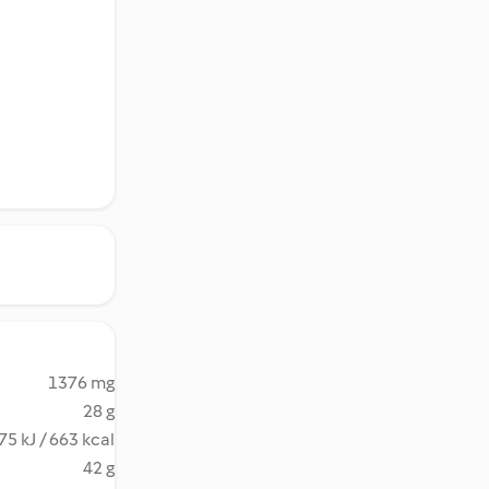
1376 mg
28 g
75 kJ / 663 kcal
42 g