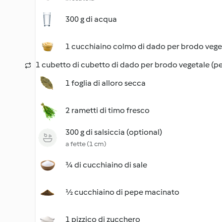
300 g di acqua
1 cucchiaino colmo di dado per brodo vege
1 cubetto di cubetto di dado per brodo vegetale (per
1 foglia di alloro secca
2 rametti di timo fresco
300 g di salsiccia (optional)
a fette (1 cm)
¾ di cucchiaino di sale
½ cucchiaino di pepe macinato
1 pizzico di zucchero