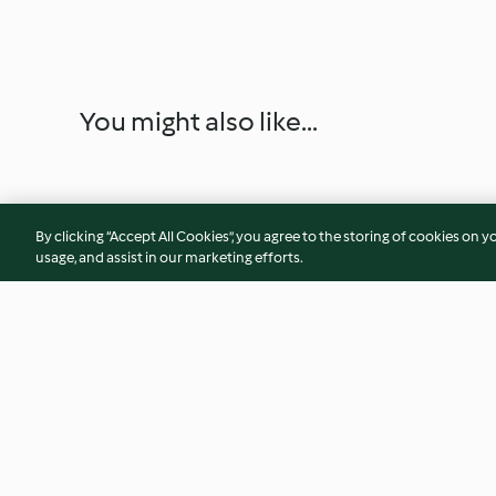
You might also like...
By clicking “Accept All Cookies”, you agree to the storing of cookies on y
usage, and assist in our marketing efforts.
Broccoli e carote saltati
Carbonara vegetar