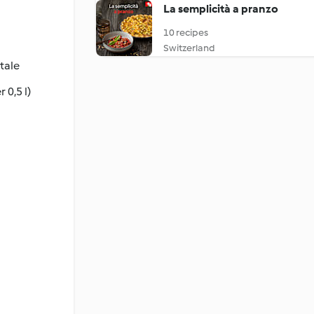
La semplicità a pranzo
10 recipes
Switzerland
tale
 0,5 l)