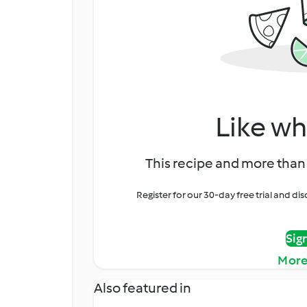
Like wh
This recipe and more than 
Register for our 30-day free trial and d
Sig
More
Also featured in