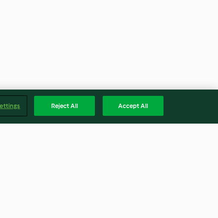
ettings
Reject All
Accept All
ceci
Zuppa di bietole e ginger con
trota