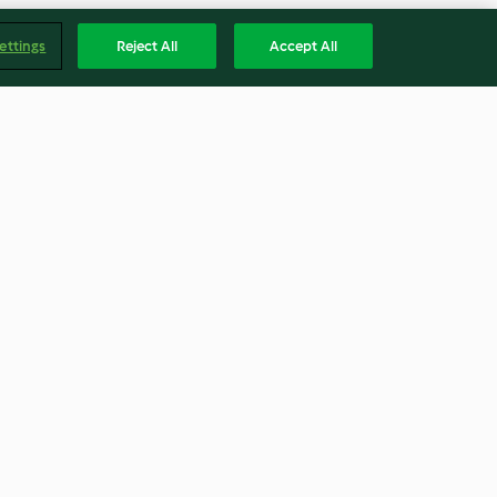
ettings
Reject All
Accept All
e
Czeskie ciasto serowe z kratką
4.2
(254)
Englis