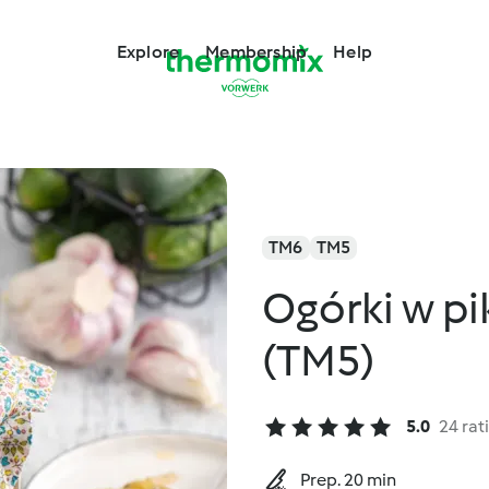
Explore
Membership
Help
TM6
TM5
Ogórki w pi
(TM5)
5.0
24 rat
Prep. 20 min