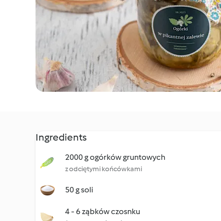
Ingredients
2000 g ogórków gruntowych
z odciętymi końcówkami
50 g soli
4 - 6 ząbków czosnku