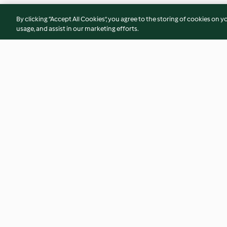
By clicking “Accept All Cookies”, you agree to the storing of cookies on y
usage, and assist in our marketing efforts.
Likier limoncello (na
Świąteczna szynk
spirytusie)
4.8
(9)
4.8
(48)
© Copyright 2026
Terms of Service
Privacy Policy
Disclaimer