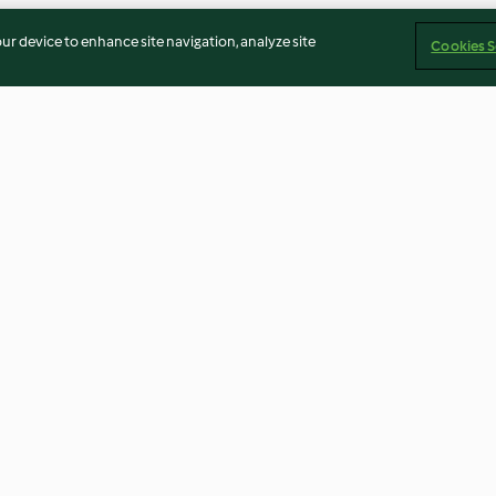
our device to enhance site navigation, analyze site
Cookies S
a peklowana
Grzybki marynowane
Drink Miami Vic
4.6
(55)
3.1
(34)
Imprint
Cookies
Report Content
Withdraw Contract