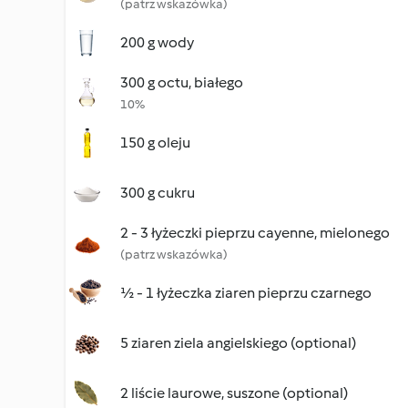
(patrz wskazówka)
200 g wody
300 g octu, białego
10%
150 g oleju
300 g cukru
2 - 3 łyżeczki pieprzu cayenne, mielonego
(patrz wskazówka)
½ - 1 łyżeczka ziaren pieprzu czarnego
5 ziaren ziela angielskiego (optional)
2 liście laurowe, suszone (optional)