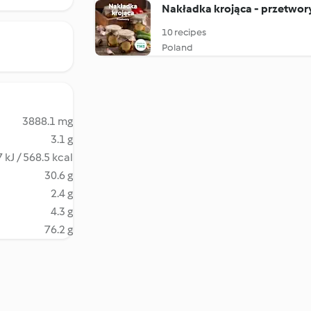
Nakładka krojąca - przetwor
10 recipes
Poland
3888.1 mg
3.1 g
 kJ / 568.5 kcal
30.6 g
2.4 g
4.3 g
76.2 g