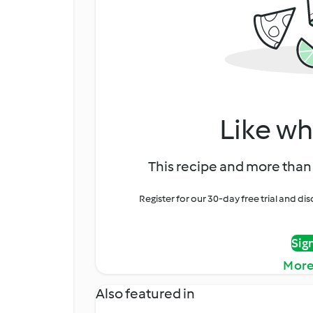
Like wh
This recipe and more than 
Register for our 30-day free trial and d
Sig
More
Also featured in