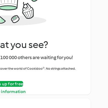
at you see?
100 000 others are waiting for you!
iscover the world of Cookidoo®. No strings attached.
n up for free
 information