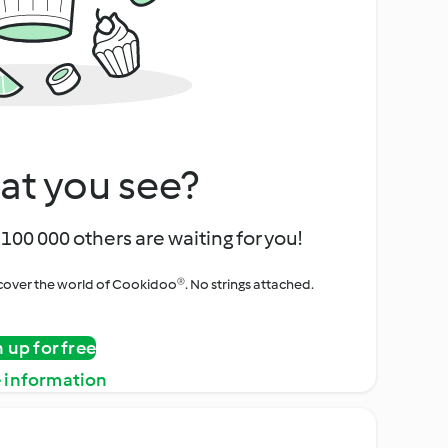
at you see?
100 000 others are waiting for you!
iscover the world of Cookidoo®. No strings attached.
n up for free
 information