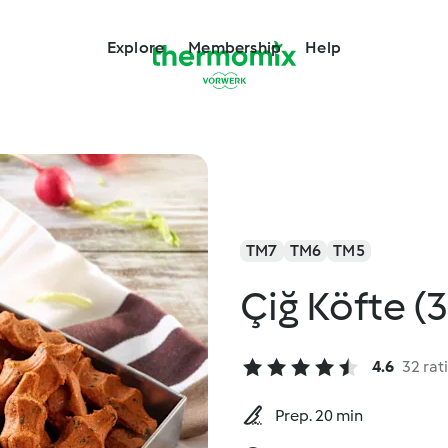
Explore
Membership
Help
TM7
TM6
TM5
Çiğ Köfte (
4.6
32 rat
Prep. 20 min