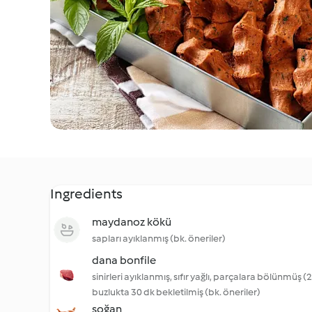
Ingredients
maydanoz kökü
sapları ayıklanmış (bk. öneriler)
dana bonfile
sinirleri ayıklanmış, sıfır yağlı, parçalara bölünmüş (
buzlukta 30 dk bekletilmiş (bk. öneriler)
soğan