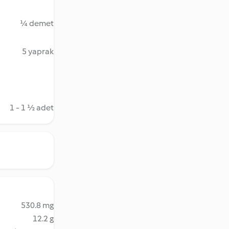
¼ demet
5 yaprak
1 - 1 ½ adet
530.8 mg
12.2 g