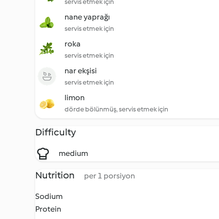
servis etmek için
nane yaprağı
servis etmek için
roka
servis etmek için
nar ekşisi
servis etmek için
limon
dörde bölünmüş, servis etmek için
Difficulty
medium
Nutrition
per 1 porsiyon
Sodium
Protein