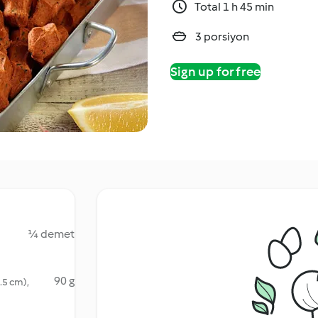
Total 1 h 45 min
3 porsiyon
Sign up for free
¼ demet
90 g
2.5 cm),