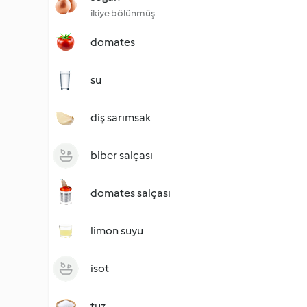
ikiye bölünmüş
domates
su
diş sarımsak
biber salçası
domates salçası
limon suyu
isot
tuz