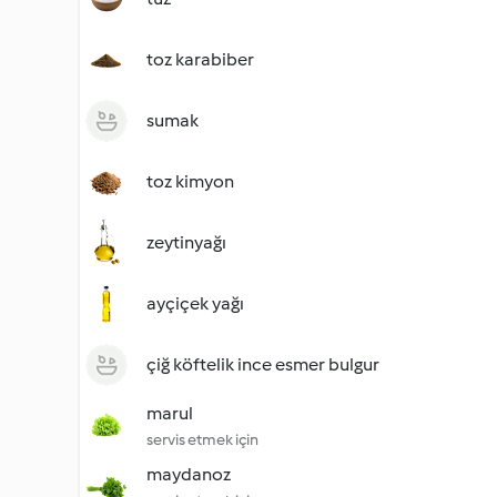
toz karabiber
sumak
toz kimyon
zeytinyağı
ayçiçek yağı
çiğ köftelik ince esmer bulgur
marul
servis etmek için
maydanoz