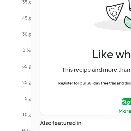
35 g
45 g
30 g
Like wh
1 ½
65 g
This recipe and more than 
25 g
Register for our 30-day free trial and d
5 g
Sig
More
10 g
Also featured in
½ tk