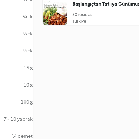
Başlangıçtan Tatlıya Günümü
50 recipes
¼ tk
Türkiye
½ tk
½ tk
15 g
10 g
100 g
7 - 10 yaprak
¼ demet