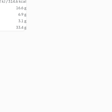
 kJ / 314.6 kcal
16.6 g
6.9 g
3.1 g
33.4 g