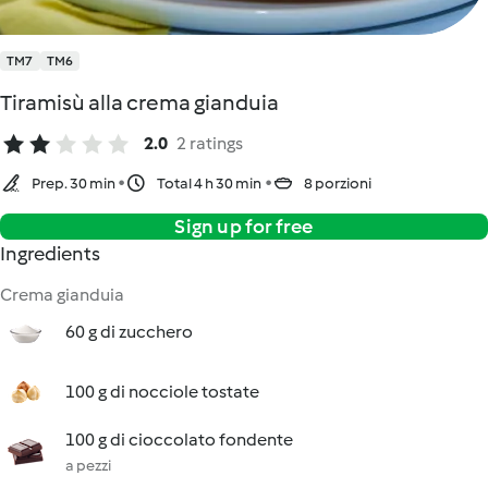
TM7
TM6
Tiramisù alla crema gianduia
2.0
2 ratings
Prep. 30 min
Total 4 h 30 min
8 porzioni
Sign up for free
Ingredients
Crema gianduia
60 g di zucchero
100 g di nocciole tostate
100 g di cioccolato fondente
a pezzi