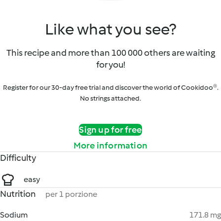
Like what you see?
This recipe and more than 100 000 others are waiting
for you!
Register for our 30-day free trial and discover the world of Cookidoo®.
No strings attached.
Sign up for free
More information
Difficulty
easy
Nutrition
per 1 porzione
Sodium
171.8 mg