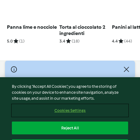
Panna lime e nocciole
Torta al cioccolato 2
Panini al lat
ingredienti
5.0
(1)
3.4
(18)
4.4
(44)
© Copyright 2026
Terms of Service
By clicking “Accept All Cookies”, you agree to the storing of
Privacy Policy
cookies on your device to enhance site navigation, analyze
site usage, and assist in our marketing efforts.
Disclaimer
Imprint
Cookies Settings
Cookies
Report Content
Reject All
Withdraw Contract