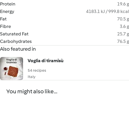
Protein
19.6 g
Energy
4183.1 kJ / 999.8 kcal
Fat
70.5 g
Fibre
3.6 g
Saturated Fat
25.7 g
Carbohydrates
76.5 g
Also featured in
Voglia di tiramisù
54 recipes
Italy
You might also like...