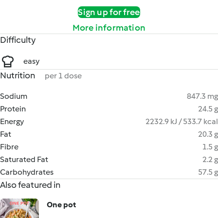
Sign up for free
More information
Difficulty
easy
Nutrition
per 1 dose
Sodium
847.3 mg
Protein
24.5 g
Energy
2232.9 kJ / 533.7 kcal
Fat
20.3 g
Fibre
1.5 g
Saturated Fat
2.2 g
Carbohydrates
57.5 g
Also featured in
One pot