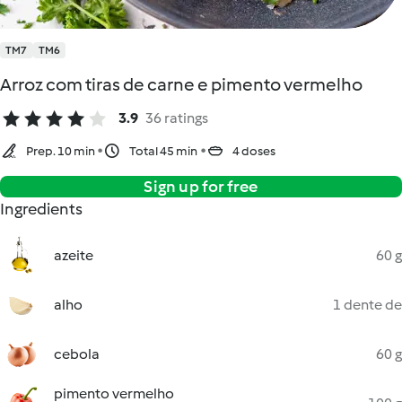
TM7
TM6
Arroz com tiras de carne e pimento vermelho
3.9
36 ratings
Prep. 10 min
Total 45 min
4 doses
Sign up for free
Ingredients
azeite
60 g
alho
1 dente de
cebola
60 g
pimento vermelho