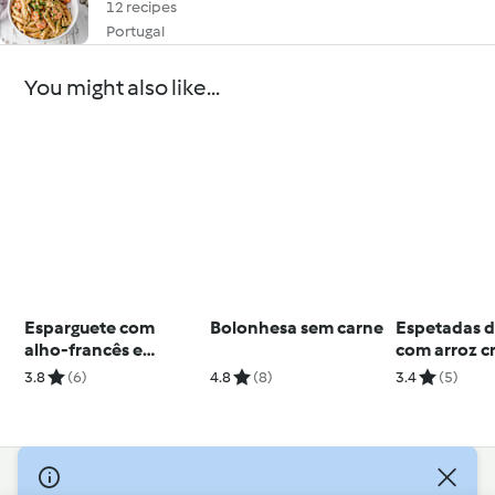
12 recipes
Portugal
You might also like...
Esparguete com
Bolonhesa sem carne
Espetadas d
alho-francês e
com arroz 
camarão
3.8
(6)
4.8
(8)
3.4
(5)
© Copyright 2026