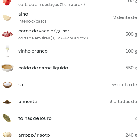
100 g
cortado em pedaços (2 cm aprox.)
alho
2 dente de
inteiro c/ casca
carne de vaca p/ guisar
500 g
cortada em tiras (1,5x3-4 cm aprox.)
vinho branco
100 g
caldo de carne líquido
550 g
sal
½ c. chá de
pimenta
3 pitadas de
folhas de louro
2
arroz p/ risoto
240 g