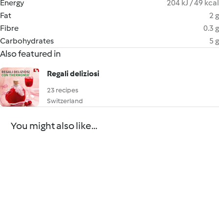
Energy
204 kJ / 49 kcal
Fat
2 g
Fibre
0.3 g
Carbohydrates
5 g
Also featured in
Regali deliziosi
23 recipes
Switzerland
You might also like...