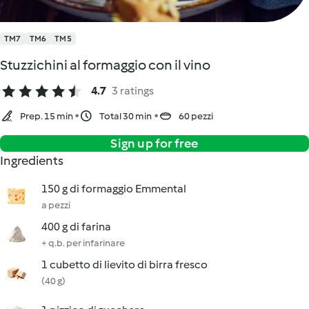
TM7
TM6
TM5
Stuzzichini al formaggio con il vino
4.7
3 ratings
Prep. 15 min
Total 30 min
60 pezzi
Sign up for free
Ingredients
150 g di formaggio Emmental
a pezzi
400 g di farina
+ q.b. per infarinare
1 cubetto di lievito di birra fresco
(40 g)