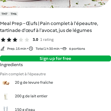
TM7
TM6
Meal Prep - Œufs | Pain complet à l'épeautre,
tartinade d'œuf à l'avocat, jus de légumes
3.0
1 rating
Prep. 15 min
Total 1 h 30 min
6 portions
Sign up for free
Ingredients
Pain complet à l'épeautre
20 g de levure fraîche
200 g de lait entier
150 g d'eau