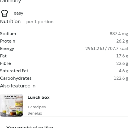
Difficulty
easy
Nutrition
per 1 portion
Sodium
887.4 mg
Protein
26.2 g
Energy
2961.2 kJ / 707.7 kcal
Fat
17.6 g
Fibre
22.6 g
Saturated Fat
4.6 g
Carbohydrates
122.6 g
Also featured in
Lunch box
12 recipes
Benelux
You might also like...