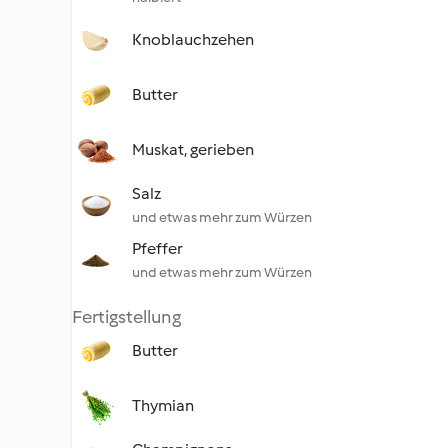
Knoblauchzehen
Butter
Muskat, gerieben
Salz
und etwas mehr zum Würzen
Pfeffer
und etwas mehr zum Würzen
Fertigstellung
Butter
Thymian