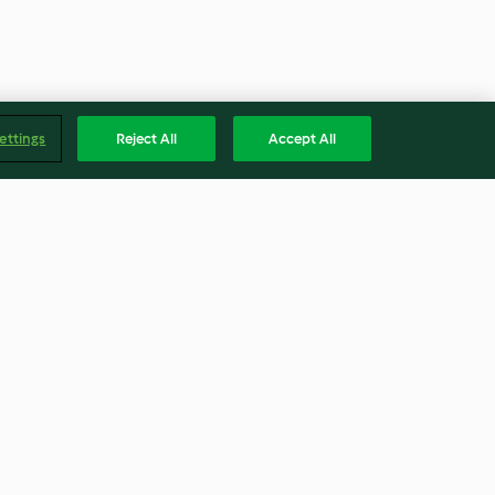
ettings
Reject All
Accept All
Ersatz
Rote-Bete-Burger
4.0
(46)