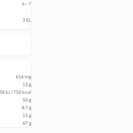
6 - 7
2 EL
616 mg
13 g
38 kJ / 750 kcal
50 g
8.7 g
13 g
67 g