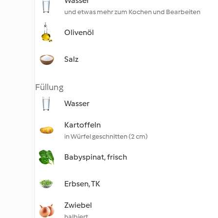
Wasser
und etwas mehr zum Kochen und Bearbeiten
Olivenöl
Salz
Füllung
Wasser
Kartoffeln
in Würfel geschnitten (2 cm)
Babyspinat, frisch
Erbsen, TK
Zwiebel
halbiert