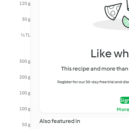
120 g
30 g
½ TL
Like wh
300 g
This recipe and more than 
200 g
Register for our 30-day free trial and d
100 g
Sig
100 g
More
Also featured in
50 g