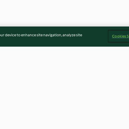
our device to enhance site navigation, analyze site
Cookies S
mkuchen
Kartoffelwaffeln mit
Veganer Bacon-
nd Chili-
Tofucreme
2.3
(43)
4.4
(68)