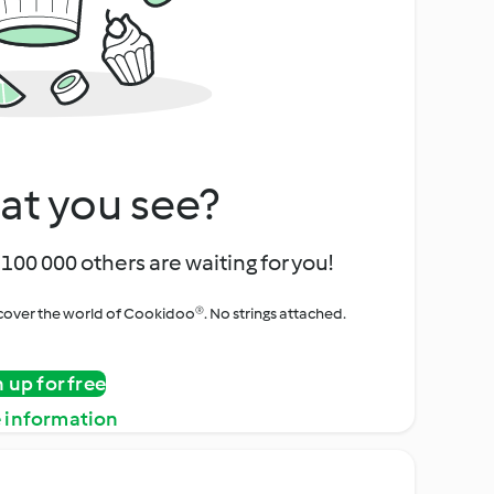
at you see?
100 000 others are waiting for you!
iscover the world of Cookidoo®. No strings attached.
n up for free
 information