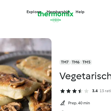
Explore
Membership
Help
TM7
TM6
TM5
Vegetarisc
3.4
13 rat
Prep. 40 min