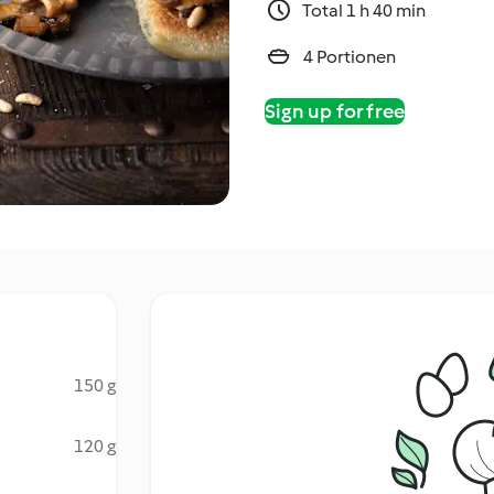
Total 1 h 40 min
4 Portionen
Sign up for free
150 g
120 g