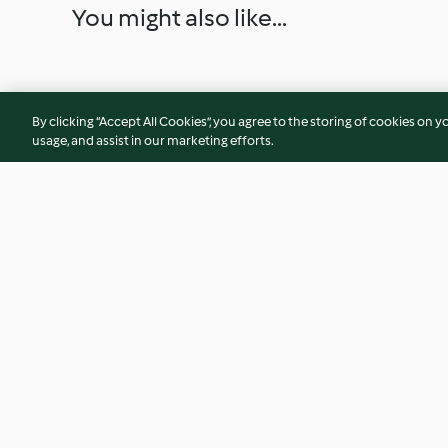
You might also like...
By clicking “Accept All Cookies”, you agree to the storing of cookies on y
usage, and assist in our marketing efforts.
Vegane Osterkränzchen
Buchweizen-Flam
mit Wurzelgemüse u
Honigglasur
3.4
(5)
3.4
(66)