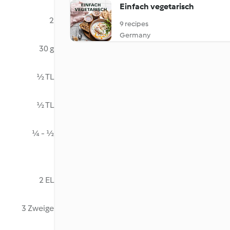
Einfach vegetarisch
2
9 recipes
Germany
30 g
½ TL
½ TL
¼ - ½
2 EL
3 Zweige