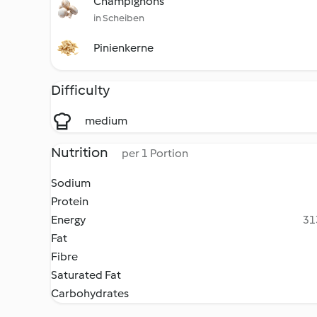
Champignons
in Scheiben
Pinienkerne
Difficulty
medium
Nutrition
per 1 Portion
Sodium
Protein
Energy
31
Fat
Fibre
Saturated Fat
Carbohydrates