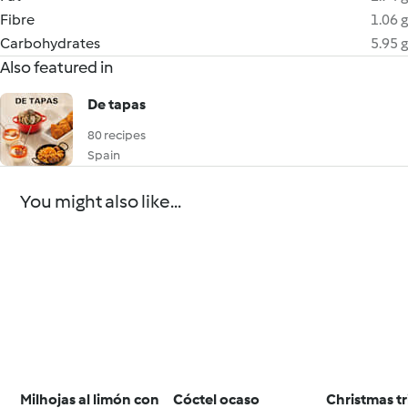
Fibre
1.06 g
Carbohydrates
5.95 g
Also featured in
De tapas
80 recipes
Spain
You might also like...
Milhojas al limón con
Cóctel ocaso
Christmas tr