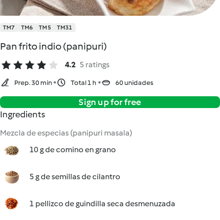
TM7
TM6
TM5
TM31
Pan frito indio (panipuri)
4.2
5 ratings
Prep. 30 min
Total 1 h
60 unidades
Sign up for free
Ingredients
Mezcla de especias (panipuri masala)
10 g de comino en grano
5 g de semillas de cilantro
1 pellizco de guindilla seca desmenuzada