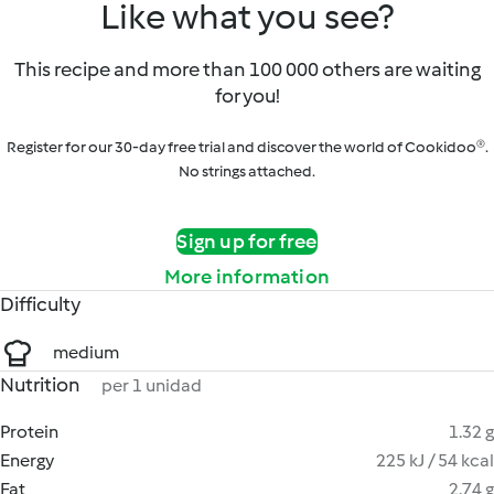
Like what you see?
This recipe and more than 100 000 others are waiting
for you!
Register for our 30-day free trial and discover the world of Cookidoo®.
No strings attached.
Sign up for free
More information
Difficulty
medium
Nutrition
per 1 unidad
Protein
1.32 g
Energy
225 kJ / 54 kcal
Fat
2.74 g