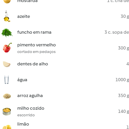
mostarda
1 c. chá de
azeite
30 g
funcho em rama
3 c. sopa de
pimento vermelho
300 g
cortado em pedaços
dentes de alho
4
água
1000 g
arroz agulha
350 g
milho cozido
140 g
escorrido
limão
1