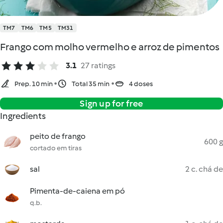
TM7
TM6
TM5
TM31
Frango com molho vermelho e arroz de pimentos
3.1
27 ratings
Prep. 10 min
Total 35 min
4 doses
Sign up for free
Ingredients
peito de frango
600 g
cortado em tiras
sal
2 c. chá de
Pimenta-de-caiena em pó
q.b.