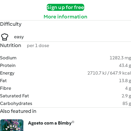
Sign up for free
More information
Difficulty
easy
Nutrition
per 1 dose
Sodium
1282.3 mg
Protein
43.4 g
Energy
2710.7 kJ / 647.9 kcal
Fat
13.8 g
Fibre
4 g
Saturated Fat
2.9 g
Carbohydrates
85 g
Also featured in
Agosto com a Bimby®