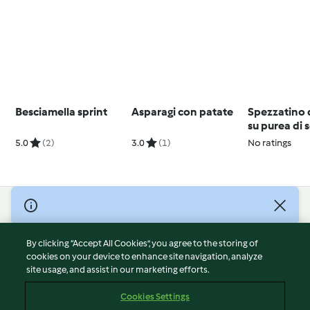
Besciamella sprint
Asparagi con patate
Spezzatino 
su purea di
5.0
(2)
3.0
(1)
No ratings
© Copyright 2026
Terms of Service
By clicking “Accept All Cookies”, you agree to the storing of
Privacy Policy
cookies on your device to enhance site navigation, analyze
site usage, and assist in our marketing efforts.
Disclaimer
Imprint
Cookies Settings