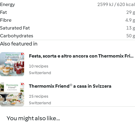
Energy
2599 kJ / 620 kcal
Fat
29 g
Fibre
4.9 g
Saturated Fat
13 g
Carbohydrates
50 g
Also featured in
Festa, scorta e altro ancora con Thermomix Friend®
10 recipes
Switzerland
Thermomix Friend® a casa in Svizzera
25 recipes
Switzerland
You might also like...