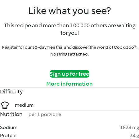
Like what you see?
This recipe and more than 100 000 others are waiting
for you!
Register for our 30-day free trial and discover the world of Cookidoo®.
No strings attached.
Sign up for free
More information
Difficulty
medium
Nutrition
per 1 porzione
Sodium
1828 mg
Protein
34 g