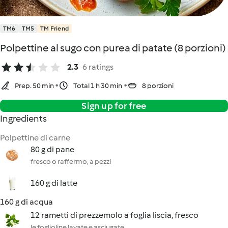
TM6
TM5
TM Friend
Polpettine al sugo con purea di patate (8 porzioni)
2.3
6 ratings
Prep. 50 min
Total 1 h 30 min
8 porzioni
Sign up for free
Ingredients
Polpettine di carne
80 g di pane
fresco o raffermo, a pezzi
160 g di latte
160 g di acqua
12 rametti di prezzemolo a foglia liscia, fresco
le foglioline lavate e asciugate