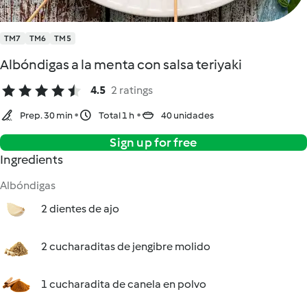
TM7
TM6
TM5
Albóndigas a la menta con salsa teriyaki
4.5
2 ratings
Prep. 30 min
Total 1 h
40 unidades
Sign up for free
Ingredients
Albóndigas
2 dientes de ajo
2 cucharaditas de jengibre molido
1 cucharadita de canela en polvo