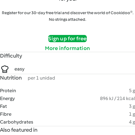
Register for our 30-day free trial and discover the world of Cookidoo®.
No strings attached.
Sign up for free
More information
Difficulty
easy
Nutrition
per 1 unidad
Protein
5 g
Energy
896 kJ / 214 kcal
Fat
3 g
Fibre
1 g
Carbohydrates
4 g
Also featured in