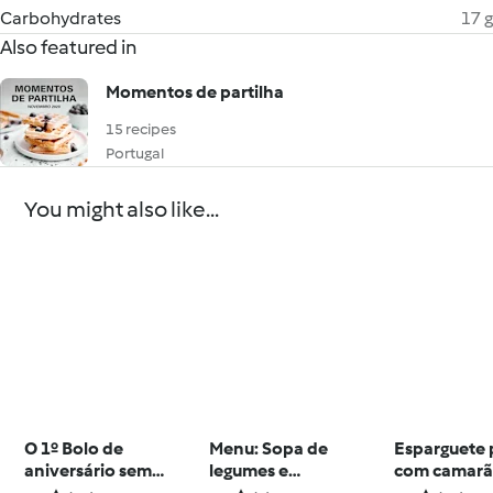
Carbohydrates
17 g
Also featured in
Momentos de partilha
15 recipes
Portugal
You might also like...
O 1º Bolo de
Menu: Sopa de
Esparguete 
aniversário sem
legumes e
com camarã
açúcar
Almôndegas com
molho de p