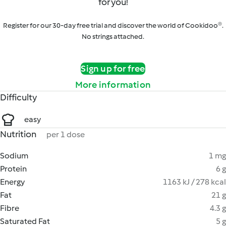
for you!
Register for our 30-day free trial and discover the world of Cookidoo®.
No strings attached.
Sign up for free
More information
Difficulty
easy
Nutrition
per 1 dose
Sodium
1 mg
Protein
6 g
Energy
1163 kJ / 278 kcal
Fat
21 g
Fibre
4.3 g
Saturated Fat
5 g