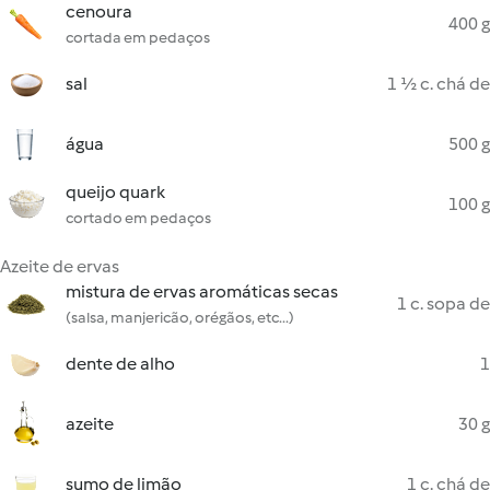
cenoura
400 g
cortada em pedaços
sal
1 ½ c. chá de
água
500 g
queijo quark
100 g
cortado em pedaços
Azeite de ervas
mistura de ervas aromáticas secas
1 c. sopa de
(salsa, manjericão, orégãos, etc...)
dente de alho
1
azeite
30 g
sumo de limão
1 c. chá de