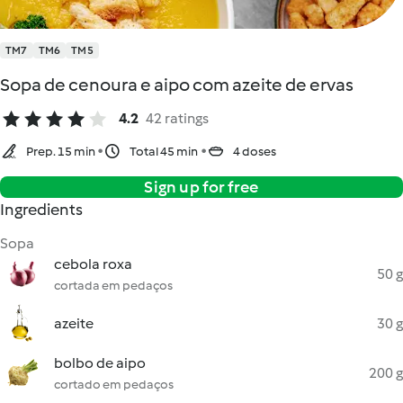
TM7
TM6
TM5
Sopa de cenoura e aipo com azeite de ervas
4.2
42 ratings
Prep. 15 min
Total 45 min
4 doses
Sign up for free
Ingredients
Sopa
cebola roxa
50 g
cortada em pedaços
azeite
30 g
bolbo de aipo
200 g
cortado em pedaços