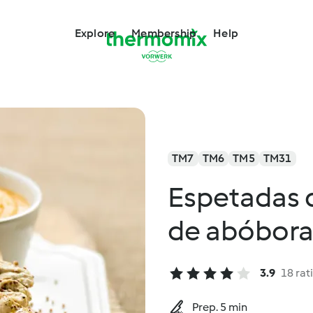
Explore
Membership
Help
TM7
TM6
TM5
TM31
Espetadas 
de abóbora
3.9
18 rat
Prep. 5 min