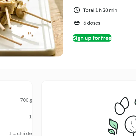
Total 1 h 30 min
6 doses
Sign up for free
700 g
1
1 c. chá de