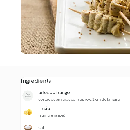
Ingredients
bifes de frango
cortados em tiras com aprox. 2 cm de largura
limão
(sumo e raspa)
sal