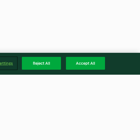
ettings
Reject All
Accept All
e
Arroz selvagem com curgete e
alho-francês
4.6
(25)