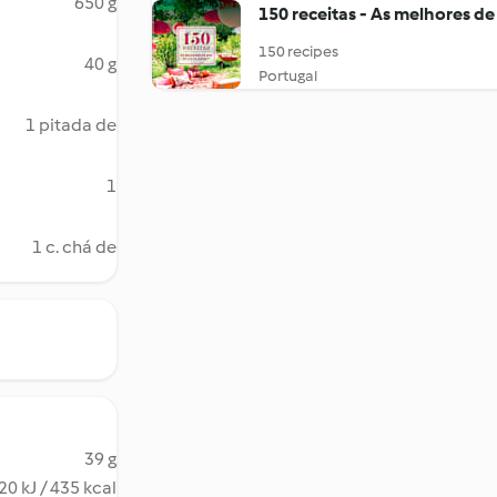
650 g
150 receitas - As melhores de
150 recipes
40 g
Portugal
1 pitada de
1
1 c. chá de
39 g
20 kJ / 435 kcal