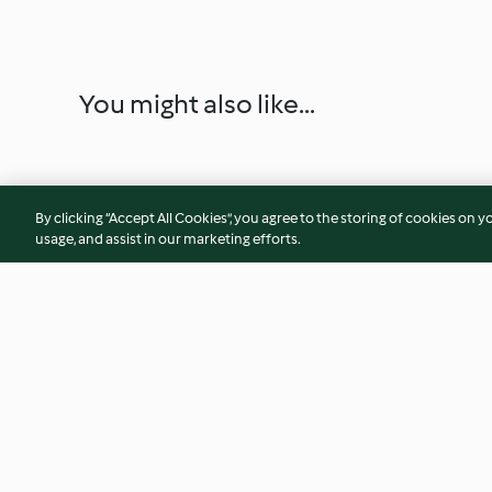
You might also like...
By clicking “Accept All Cookies”, you agree to the storing of cookies on y
usage, and assist in our marketing efforts.
Bacalhau espiritual da Sena
Creme de curgete
4.0
(47)
4.8
(13)