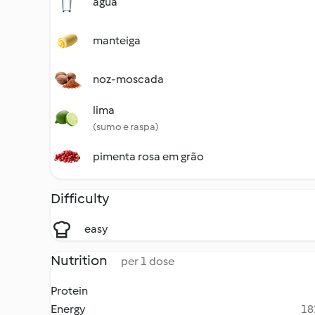
água
manteiga
noz-moscada
lima
(sumo e raspa)
pimenta rosa em grão
Difficulty
easy
Nutrition
per 1 dose
Protein
Energy
18