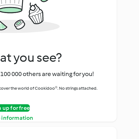
at you see?
100 000 others are waiting for you!
iscover the world of Cookidoo®. No strings attached.
n up for free
 information