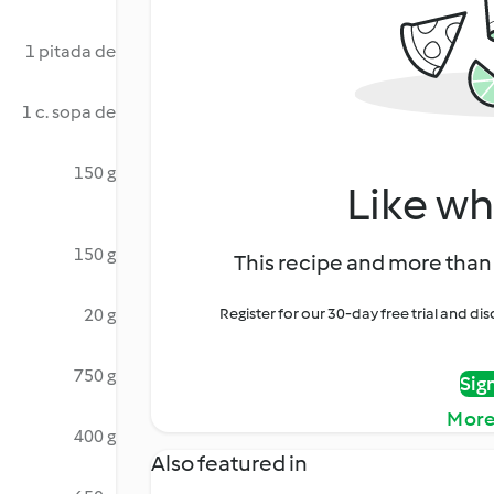
1 pitada de
1 c. sopa de
150 g
Like wh
150 g
This recipe and more than 
20 g
Register for our 30-day free trial and d
750 g
Sig
More
400 g
Also featured in