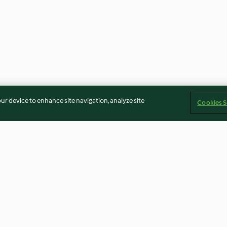
our device to enhance site navigation, analyze site
Cookies S
Canja de frango e gengibre
Pasta de abacat
com massa integral
3.9
(9)
3.7
(10)