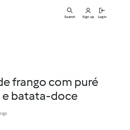
Skip
to
Search
Sign up
Login
main
content
de frango com puré
 e batata-doce
ings