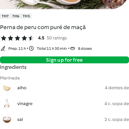
TM7
TM6
TM5
Perna de peru com puré de maçã
4.5
50 ratings
Prep. 11 h
Total 11 h 30 min
8 doses
Sign up for free
Ingredients
Marinada
alho
4 dentes de
vinagre
4 c. sopa de
sal
2 c. sopa de