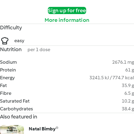
Sign up for free
More information
Difficulty
easy
Nutrition
per 1 dose
Sodium
2676.1 mg
Protein
61 g
Energy
3241.5 kJ / 774.7 kcal
Fat
35.9 g
Fibre
6.5 g
Saturated Fat
10.2 g
Carbohydrates
38.4 g
Also featured in
Natal Bimby®