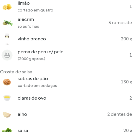
limão
1
cortado em quatro
alecrim
3 ramos de
só as folhas
vinho branco
200 g
perna de peru c/ pele
1
(3000 g aprox.)
Crosta de salsa
sobras de pão
130 g
cortado em pedaços
claras de ovo
2
alho
2 dentes de
salsa
20 g