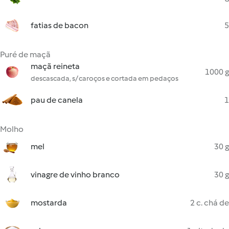
fatias de bacon
5
Puré de maçã
maçã reineta
1000 g
descascada, s/ caroços e cortada em pedaços
pau de canela
1
Molho
mel
30 g
vinagre de vinho branco
30 g
mostarda
2 c. chá de