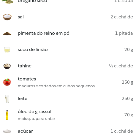
orégano seco
1 c. sopa
sal
2 c. chá de
pimenta do reino em pó
1 pitada
suco de limão
20 g
tahine
½ c. chá de
tomates
250 g
maduros e cortados em cubos pequenos
leite
250 g
óleo de girassol
70 g
mais q. b. para untar
açúcar
1 c. chá de