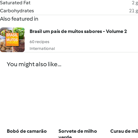
Saturated Fat
2 g
Carbohydrates
21 g
Also featured in
Brasil um país de muitos sabores - Volume 2
60 recipes
International
You might also like...
Bobó de camarão
Sorvete de milho
Curau de mi
verde