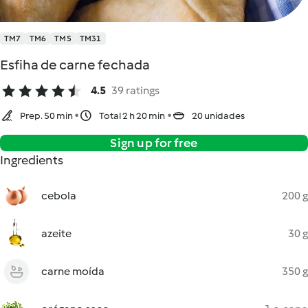
TM7
TM6
TM5
TM31
Esfiha de carne fechada
4.5
39 ratings
Prep. 50 min
Total 2 h 20 min
20 unidades
Sign up for free
Ingredients
cebola
200 g
azeite
30 g
carne moída
350 g