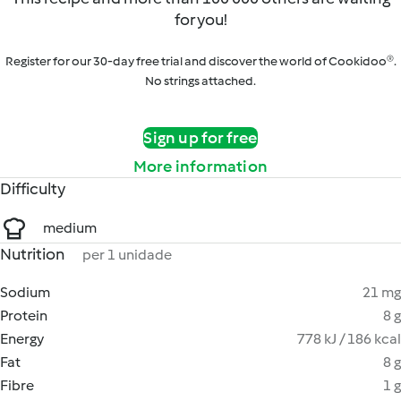
for you!
Register for our 30-day free trial and discover the world of Cookidoo®.
No strings attached.
Sign up for free
More information
Difficulty
medium
Nutrition
per 1 unidade
Sodium
21 mg
Protein
8 g
Energy
778 kJ / 186 kcal
Fat
8 g
Fibre
1 g