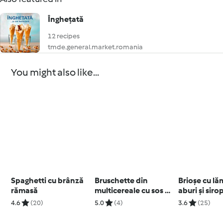
Înghețată
12 recipes
tmde.general.market.romania
You might also like...
Spaghetti cu brânză
Bruschette din
Brioșe cu lă
rămasă
multicereale cu sos de
aburi și siro
roșii crude
citrice
4.6
(20)
5.0
(4)
3.6
(25)