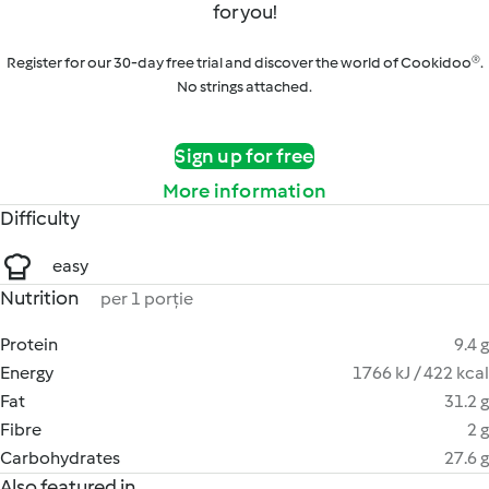
for you!
Register for our 30-day free trial and discover the world of Cookidoo®.
No strings attached.
Sign up for free
More information
Difficulty
easy
Nutrition
per 1 porție
Protein
9.4 g
Energy
1766 kJ / 422 kcal
Fat
31.2 g
Fibre
2 g
Carbohydrates
27.6 g
Also featured in