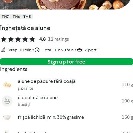
TM7
TM6
TM5
Înghețată de alune
4.8
12 ratings
Prep. 10 min
Total 10 h 20 min
6 porții
Sign up for free
Ingredients
alune de pădure fără coajă
110 g
și prăjite
ciocolată cu alune
100 g
bucăți
frișcă lichidă, min. 30% grăsime
150 g