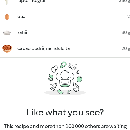
lapte integral
350 g
ouă
2
zahăr
80 g
cacao pudră, neîndulcită
20 g
Like what you see?
This recipe and more than 100 000 others are waiting