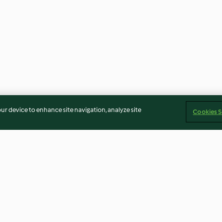
our device to enhance site navigation, analyze site
Cookies S
Œufs au lait et à la vanille
Petits pots de s
et au caramel