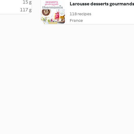
15 g
Larousse desserts gourmand
117 g
118 recipes
France