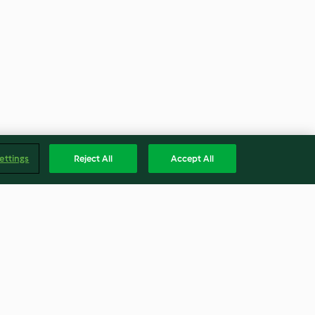
ettings
Reject All
Accept All
emoule au lait
Clafoutis léger aux pommes