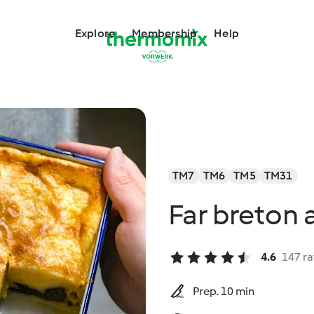
Explore
Membership
Help
TM7
TM6
TM5
TM31
Far breton
4.6
147 ra
Prep. 10 min