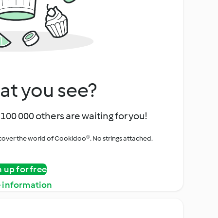
at you see?
100 000 others are waiting for you!
iscover the world of Cookidoo®. No strings attached.
n up for free
 information