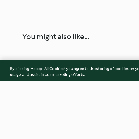
You might also like...
By clicking “Accept All Cookies”, you agree to the storing of cookies on y
usage, and assist in our marketing efforts.
Clafoutis aux prunes
Beurre d'escargot