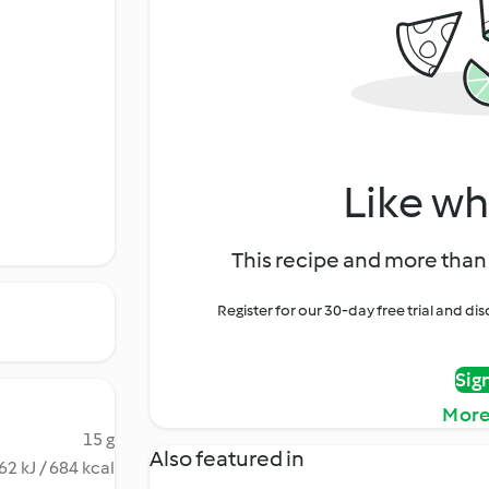
Like wh
This recipe and more than 
Register for our 30-day free trial and d
Sig
More
15 g
Also featured in
62 kJ / 684 kcal