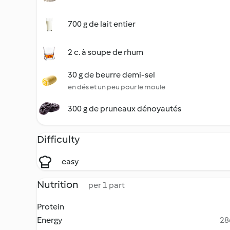
700 g de lait entier
2 c. à soupe de rhum
30 g de beurre demi-sel
en dés et un peu pour le moule
300 g de pruneaux dénoyautés
Difficulty
easy
Nutrition
per 1 part
Protein
Energy
28