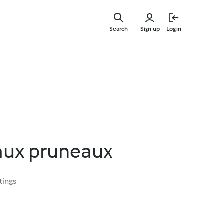
Skip
to
Search
Sign up
Login
main
content
 aux pruneaux
tings