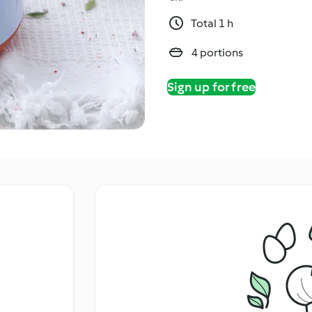
Total 1 h
4 portions
Sign up for free