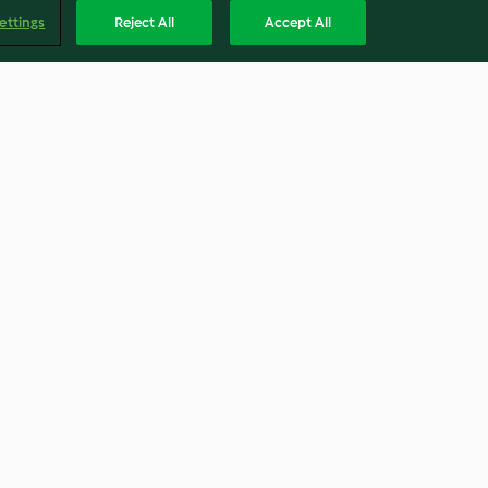
ettings
Reject All
Accept All
eaux
Cabillaud et pommes de terre
à la sauce tomate
4.4
(219)
Englis