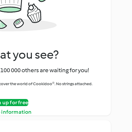
at you see?
100 000 others are waiting for you!
iscover the world of Cookidoo®. No strings attached.
n up for free
 information