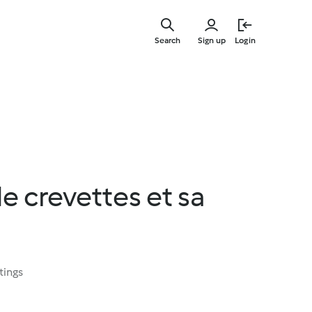
Skip
to
Search
Sign up
Login
main
content
 crevettes et sa
tings