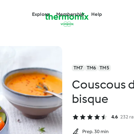
Explore
Membership
Help
TM7
TM6
TM5
Couscous de
bisque
4.6
232 ra
Prep. 30 min