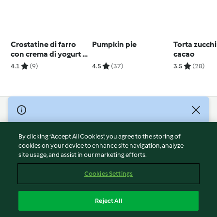
Crostatine di farro
Pumpkin pie
Torta zucch
con crema di yogurt e
cacao
composta di ciliegie
4.1
(9)
4.5
(37)
3.5
(28)
© Copyright 2026
Terms of Service
By clicking “Accept All Cookies”, you agree to the storing of
Privacy Policy
cookies on your device to enhance site navigation, analyze
site usage, and assist in our marketing efforts.
Disclaimer
Imprint
Cookies Settings
Cookies
Report Content
Reject All
Withdraw Contract