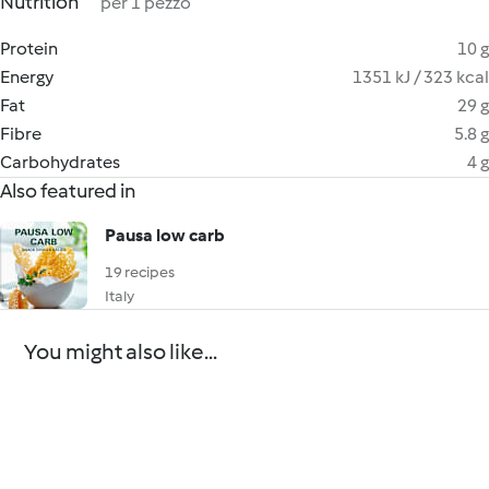
Nutrition
per 1 pezzo
Protein
10 g
Energy
1351 kJ / 323 kcal
Fat
29 g
Fibre
5.8 g
Carbohydrates
4 g
Also featured in
Pausa low carb
19 recipes
Italy
You might also like...