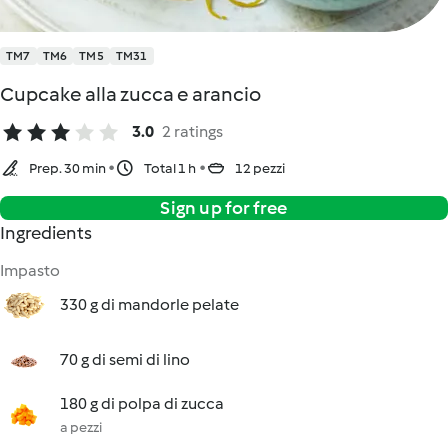
TM7
TM6
TM5
TM31
Cupcake alla zucca e arancio
3.0
2 ratings
Prep. 30 min
Total 1 h
12 pezzi
Sign up for free
Ingredients
Impasto
330 g di mandorle pelate
70 g di semi di lino
180 g di polpa di zucca
a pezzi