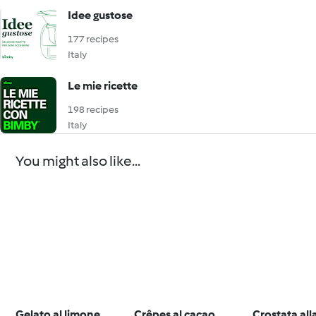
Idee gustose
177 recipes
Italy
Le mie ricette
198 recipes
Italy
You might also like...
Gelato al limone
Crêpes al cacao
Crostata all