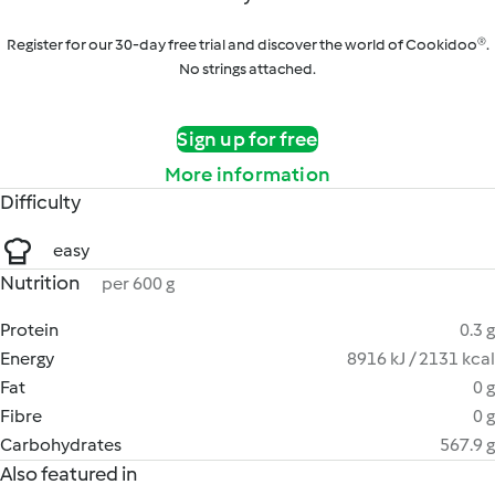
Register for our 30-day free trial and discover the world of Cookidoo®.
No strings attached.
Sign up for free
More information
Difficulty
easy
Nutrition
per 600 g
Protein
0.3 g
Energy
8916 kJ / 2131 kcal
Fat
0 g
Fibre
0 g
Carbohydrates
567.9 g
Also featured in