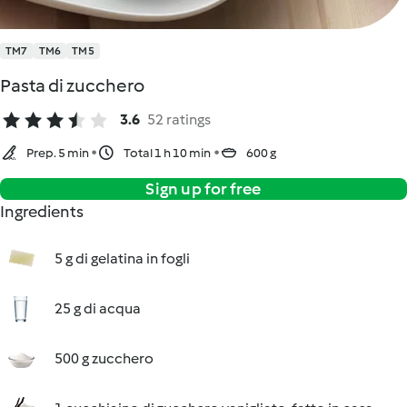
TM7
TM6
TM5
Pasta di zucchero
3.6
52 ratings
Prep. 5 min
Total 1 h 10 min
600 g
Sign up for free
Ingredients
5 g di gelatina in fogli
25 g di acqua
500 g zucchero