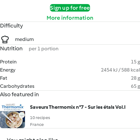
Sign up for free
More information
Difficulty
medium
Nutrition
per 1 portion
Protein
15 g
Energy
2454 kJ / 588 kcal
Fat
28 g
Carbohydrates
65 g
Also featured in
Saveurs Thermomix n°7 - Sur les étals Vol.I
10 recipes
France