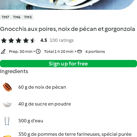
TM7
TM6
TM5
Gnocchis aux poires, noix de pécan et gorgonzola
4.5
100 ratings
Prep. 30 min
Total 1 h 20 min
4 portions
Sign up for free
Ingredients
60 g de noix de pécan
40 g de sucre en poudre
500 g d'eau
350 g de pommes de terre farineuses, spécial purée