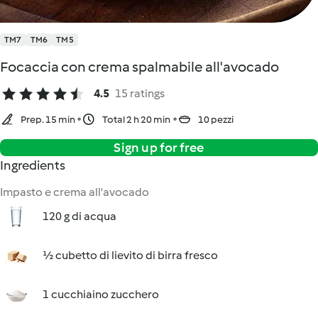
TM7
TM6
TM5
Focaccia con crema spalmabile all'avocado
4.5
15 ratings
Prep. 15 min
Total 2 h 20 min
10 pezzi
Sign up for free
Ingredients
Impasto e crema all'avocado
120 g di acqua
½ cubetto di lievito di birra fresco
1 cucchiaino zucchero