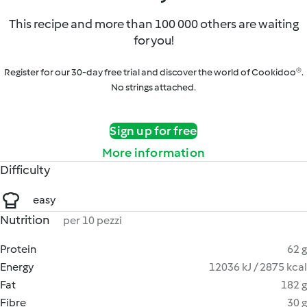
This recipe and more than 100 000 others are waiting
for you!
Register for our 30-day free trial and discover the world of Cookidoo®.
No strings attached.
Sign up for free
More information
Difficulty
easy
Nutrition
per 10 pezzi
Protein
62 g
Energy
12036 kJ / 2875 kcal
Fat
182 g
Fibre
30 g