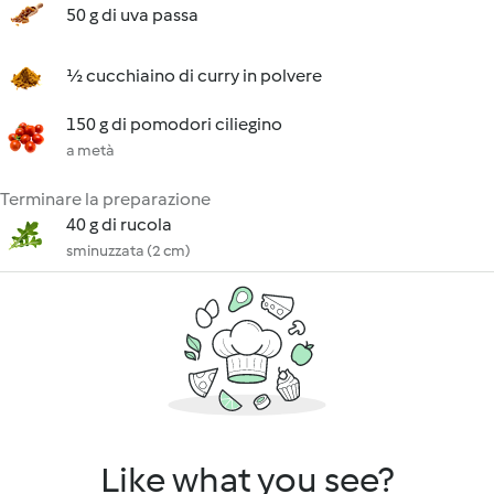
50 g di uva passa
½ cucchiaino di curry in polvere
150 g di pomodori ciliegino
a metà
Terminare la preparazione
40 g di rucola
sminuzzata (2 cm)
Like what you see?