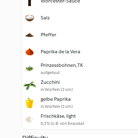
Worcester-Sauce
Salz
Pfeffer
Paprika de la Vera
Prinzessbohnen, TK
aufgetaut
Zucchini
in Würfeln (2 cm)
gelbe Paprika
in Würfeln (2 cm)
Frischkäse, light
0,2% (z. B. von Exquisa)
Difficulty