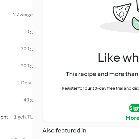
2 Zweige
10 g
200 g
Like wh
200 g
This recipe and more than 
1 Dose
Register for our 30-day free trial and d
40 g
Sig
acht
1 geh. TL
More
Also featured in