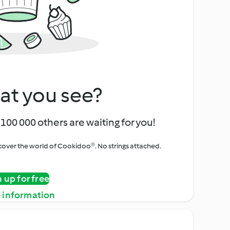
at you see?
100 000 others are waiting for you!
iscover the world of Cookidoo®. No strings attached.
n up for free
 information