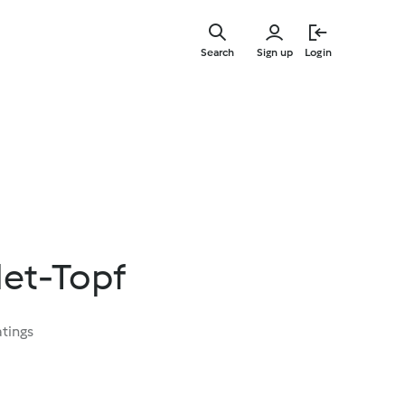
Skip
to
Search
Sign up
Login
main
content
et-Topf
atings