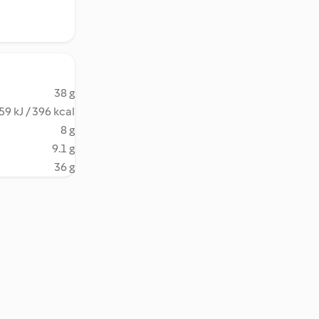
38 g
59 kJ / 396 kcal
8 g
9.1 g
36 g