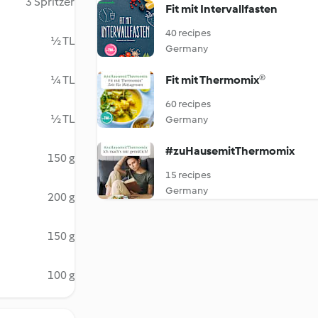
3 Spritzer
Fit mit Intervallfasten
40 recipes
½ TL
Germany
¼ TL
Fit mit Thermomix®
60 recipes
½ TL
Germany
#zuHausemitThermomix
150 g
15 recipes
Germany
200 g
150 g
100 g