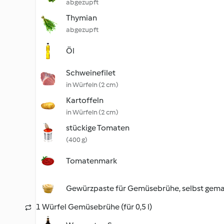
abgezupft
Thymian
abgezupft
Öl
Schweinefilet
in Würfeln (2 cm)
Kartoffeln
in Würfeln (2 cm)
stückige Tomaten
(400 g)
Tomatenmark
Gewürzpaste für Gemüsebrühe, selbst gem
1 Würfel Gemüsebrühe (für 0,5 l)