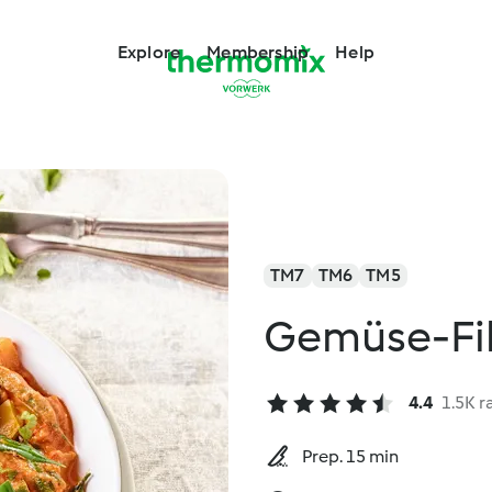
Explore
Membership
Help
TM7
TM6
TM5
Gemüse-Fil
4.4
1.5K r
Prep. 15 min