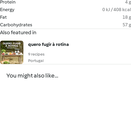
Protein
4 g
Energy
0 kJ / 408 kcal
Fat
18 g
Carbohydrates
57 g
Also featured in
quero fugir à rotina
9 recipes
Portugal
You might also like...