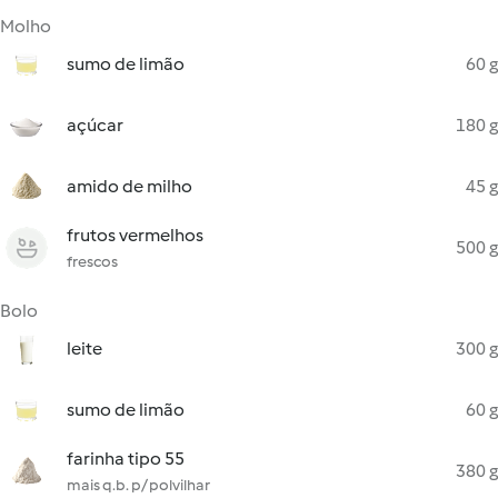
Molho
sumo de limão
60 g
açúcar
180 g
amido de milho
45 g
frutos vermelhos
500 g
frescos
Bolo
leite
300 g
sumo de limão
60 g
farinha tipo 55
380 g
mais q.b. p/ polvilhar