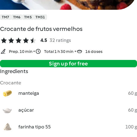
TM7
TM6
TM5
TM31
Crocante de frutos vermelhos
4.5
32 ratings
Prep. 10 min
Total 1 h 30 min
16 doses
Sign up for free
Ingredients
Crocante
manteiga
60 g
açúcar
60 g
farinha tipo 55
100 g