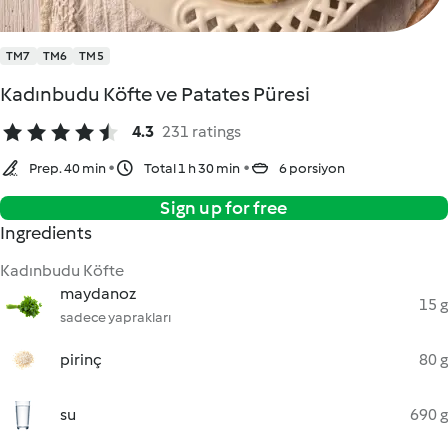
TM7
TM6
TM5
Kadınbudu Köfte ve Patates Püresi
4.3
231 ratings
Prep. 40 min
Total 1 h 30 min
6 porsiyon
Sign up for free
Ingredients
Kadınbudu Köfte
maydanoz
15 g
sadece yaprakları
pirinç
80 g
su
690 g