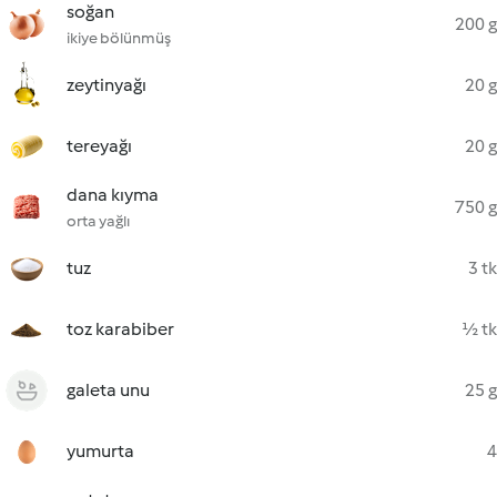
soğan
200 g
ikiye bölünmüş
zeytinyağı
20 g
tereyağı
20 g
dana kıyma
750 g
orta yağlı
tuz
3 tk
toz karabiber
½ tk
galeta unu
25 g
yumurta
4