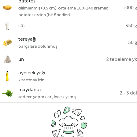
patates
1000 g
dilimlenmiş (0.5 cm), ortalama 100-140 gramlık
patateslerden (bk.öneriler)
süt
350 g
tereyağı
50 g
parçalara bölünmüş
un
2 tepeleme yk
ayçiçek yağı
kızartmak için
maydanoz
2 - 3 dal
sadece yaprakları, ince kıyılmış