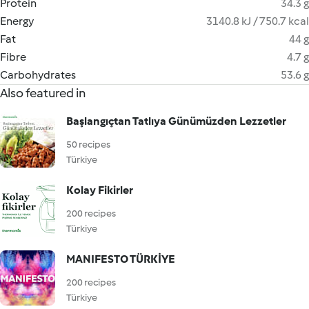
Protein
34.3 g
Energy
3140.8 kJ / 750.7 kcal
Fat
44 g
Fibre
4.7 g
Carbohydrates
53.6 g
Also featured in
Başlangıçtan Tatlıya Günümüzden Lezzetler
50 recipes
Türkiye
Kolay Fikirler
200 recipes
Türkiye
MANIFESTO TÜRKİYE
200 recipes
Türkiye