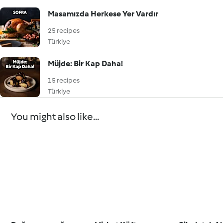
Masamızda Herkese Yer Vardır
25 recipes
Türkiye
Müjde: Bir Kap Daha!
15 recipes
Türkiye
You might also like...