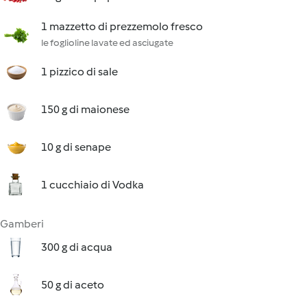
1 mazzetto di prezzemolo fresco
le foglioline lavate ed asciugate
1 pizzico di sale
150 g di maionese
10 g di senape
1 cucchiaio di Vodka
Gamberi
300 g di acqua
50 g di aceto