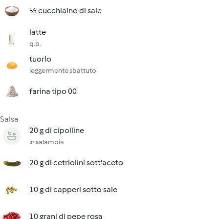
½ cucchiaino di sale
latte
q.b.
tuorlo
leggermente sbattuto
farina tipo 00
Salsa
20 g di cipolline
in salamoia
20 g di cetriolini sott'aceto
10 g di capperi sotto sale
10 grani di pepe rosa