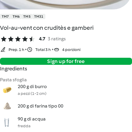
TM7
TM6
TM5
TM31
Vol-au-vent con cruditès e gamberi
4.7
3 ratings
Prep. 1 h
Total 3 h
4 porzioni
Sign up for free
Ingredients
Pasta sfoglia
200 g di burro
a pezzi (1-2 cm)
200 g di farina tipo 00
90 g di acqua
fredda