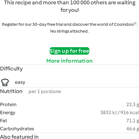
This recipe and more than 100 000 others are waiting
for you!
Register for our 30-day free trial and discover the world of Cookidoo®.
No strings attached.
Sign up for free
More information
Difficulty
easy
Nutrition
per 1 porzione
Protein
22.3 g
Energy
3832 kJ / 916 kcal
Fat
71.1 g
Carbohydrates
46.6 g
Also featured in