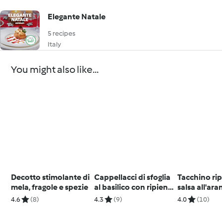
Elegante Natale
5 recipes
Italy
You might also like...
Decotto stimolante di
Cappellacci di sfoglia
Tacchino ri
mela, fragole e spezie
al basilico con ripieno
salsa all'ara
di seppie
4.6
(8)
4.3
(9)
4.0
(10)