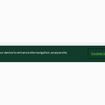
our device to enhance site navigation, analyze site
Cookies S
ers
Spinatpfannkuchen vom
Scharfe Möhre
Blech
Sauce mit Nude