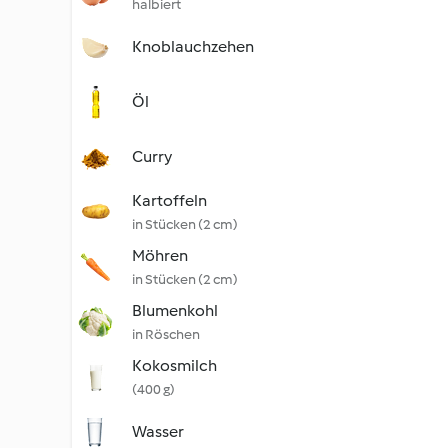
halbiert
Knoblauchzehen
Öl
Curry
Kartoffeln
in Stücken (2 cm)
Möhren
in Stücken (2 cm)
Blumenkohl
in Röschen
Kokosmilch
(400 g)
Wasser