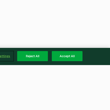
ettings
Reject All
Accept All
n-Cashew-
Gewürzreis mit
ln
Studentenfutter und Spinat