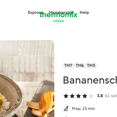
Explore
Membership
Help
TM7
TM6
TM5
Bananensch
3.8
61 rat
Prep. 15 min