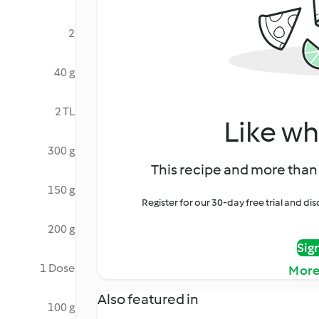
2
40 g
2 TL
Like wh
300 g
This recipe and more than 
150 g
Register for our 30-day free trial and d
200 g
Sig
1 Dose
More
Also featured in
100 g