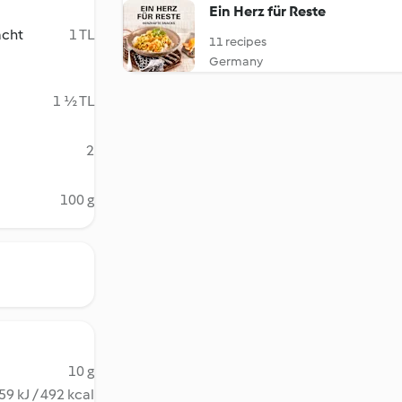
Ein Herz für Reste
acht
1 TL
11 recipes
Germany
1 ½ TL
2
100 g
10 g
59 kJ / 492 kcal