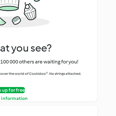
at you see?
100 000 others are waiting for you!
iscover the world of Cookidoo®. No strings attached.
n up for free
 information