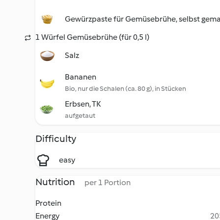
Gewürzpaste für Gemüsebrühe, selbst gem
1 Würfel Gemüsebrühe (für 0,5 l)
Salz
Bananen
Bio, nur die Schalen (ca. 80 g), in Stücken
Erbsen, TK
aufgetaut
Difficulty
easy
Nutrition
per 1 Portion
Protein
Energy
20