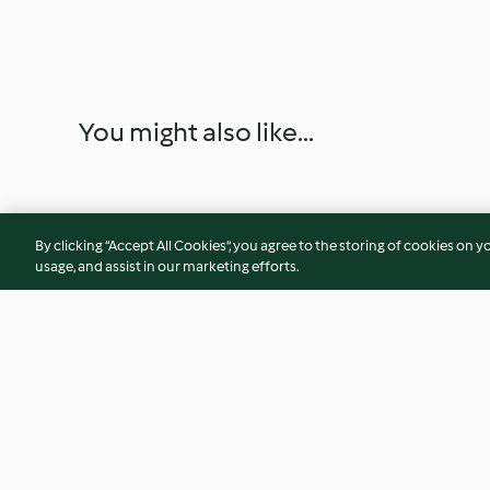
You might also like...
By clicking “Accept All Cookies”, you agree to the storing of cookies on y
usage, and assist in our marketing efforts.
Süßkartoffelklöße auf Porree-
Möhren-Mais-Fritt
Pilz-Ragout