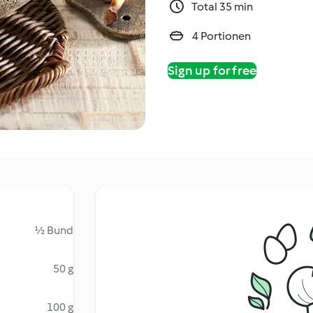
Total 35 min
4 Portionen
Sign up for free
½ Bund
50 g
100 g