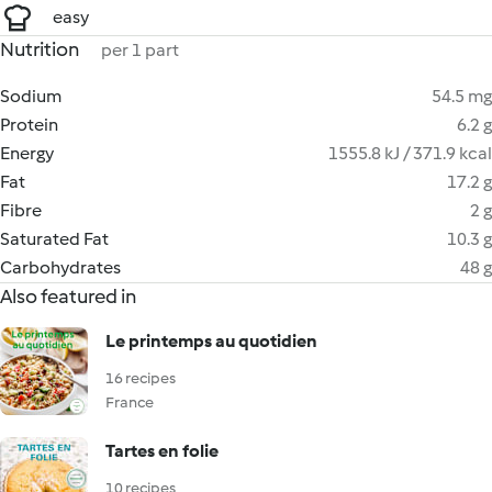
easy
Nutrition
per 1 part
Sodium
54.5 mg
Protein
6.2 g
Energy
1555.8 kJ / 371.9 kcal
Fat
17.2 g
Fibre
2 g
Saturated Fat
10.3 g
Carbohydrates
48 g
Also featured in
Le printemps au quotidien
16 recipes
France
Tartes en folie
10 recipes