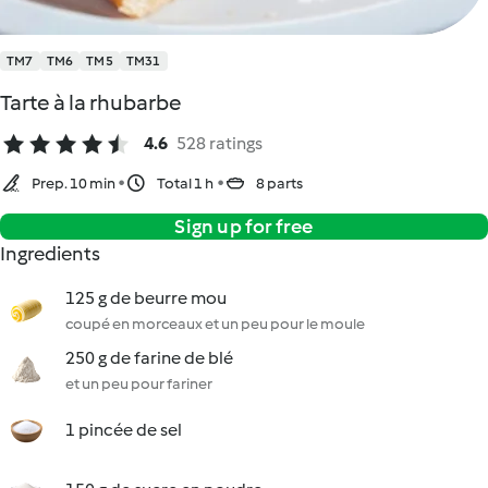
TM7
TM6
TM5
TM31
Tarte à la rhubarbe
4.6
528 ratings
Prep. 10 min
Total 1 h
8 parts
Sign up for free
Ingredients
125 g de beurre mou
coupé en morceaux et un peu pour le moule
250 g de farine de blé
et un peu pour fariner
1 pincée de sel