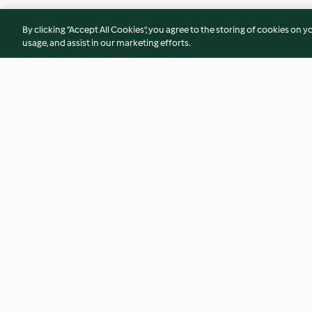
By clicking “Accept All Cookies”, you agree to the storing of cookies on y
usage, and assist in our marketing efforts.
Getrüffeltes Entrecôte auf
Würzige Fleischbäl
Cicorino rosso Risotto
chinesischen Gem
3.9
(7)
3.2
(5)
© Copyright 2026
Terms of Service
Privacy Policy
Disclaimer