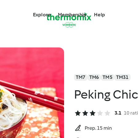
Explore
Membership
Help
TM7
TM6
TM5
TM31
Peking Chi
3.1
10 rat
Prep. 15 min