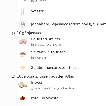
in Stücken
Wasser
japanische Sojasauce (oder Shoyu), z. B. Tam
10 g Sojasauce
Pouletbrustfilets
in Stücken (ca. 3 cm)
Shiitake-Pilze, frisch
in Vierteln
Sojabohnensprossen, frisch
100 g Sojasprossen, aus dem Glas
Ingwer
geschält und fein geschnitten
rote Currypaste