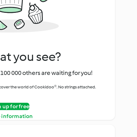
at you see?
100 000 others are waiting for you!
iscover the world of Cookidoo®. No strings attached.
n up for free
 information