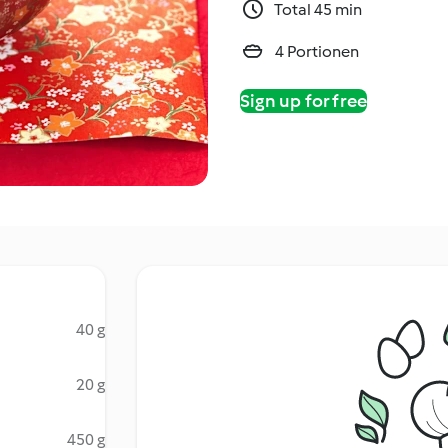
Total 45 min
4 Portionen
Sign up for free
40 g
20 g
450 g