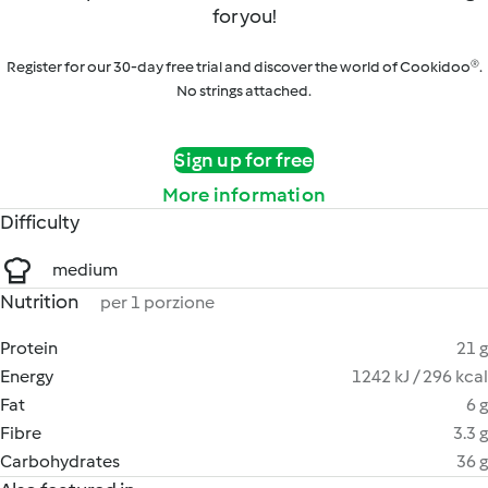
for you!
Register for our 30-day free trial and discover the world of Cookidoo®.
No strings attached.
Sign up for free
More information
Difficulty
medium
Nutrition
per 1 porzione
Protein
21 g
Energy
1242 kJ / 296 kcal
Fat
6 g
Fibre
3.3 g
Carbohydrates
36 g