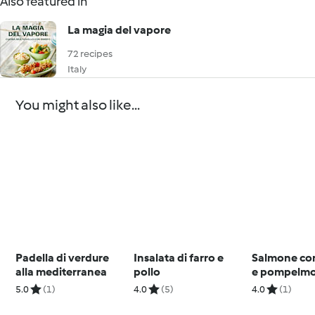
Also featured in
La magia del vapore
72 recipes
Italy
You might also like...
Padella di verdure
Insalata di farro e
Salmone co
alla mediterranea
pollo
e pompelm
5.0
(1)
4.0
(5)
4.0
(1)