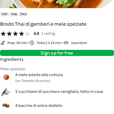
TM7
TM6
TM5
Brodo Thai di gamberi e mele speziate
4.0
1 rating
Prep. 30 min
Total 1 h 15 min
4 porzioni
Sign up for free
Ingredients
Mele speziate
4 mele adatte alla cottura
(es. Renette, Bramley)
2 cucchiaini di zucchero vanigliato, fatto in casa
4 bacche di anice stellato