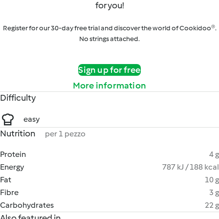
for you!
Register for our 30-day free trial and discover the world of Cookidoo®.
No strings attached.
Sign up for free
More information
Difficulty
easy
Nutrition
per 1 pezzo
Protein
4 g
Energy
787 kJ / 188 kcal
Fat
10 g
Fibre
3 g
Carbohydrates
22 g
Also featured in