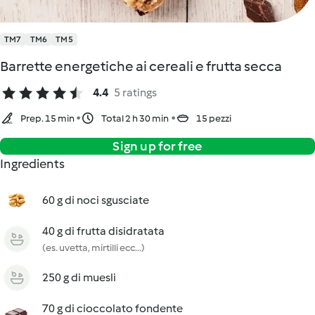
TM7
TM6
TM5
Barrette energetiche ai cereali e frutta secca
4.4
5 ratings
Prep. 15 min
Total 2 h 30 min
15 pezzi
Sign up for free
Ingredients
60 g di noci sgusciate
40 g di frutta disidratata
(es. uvetta, mirtilli ecc...)
250 g di muesli
70 g di cioccolato fondente