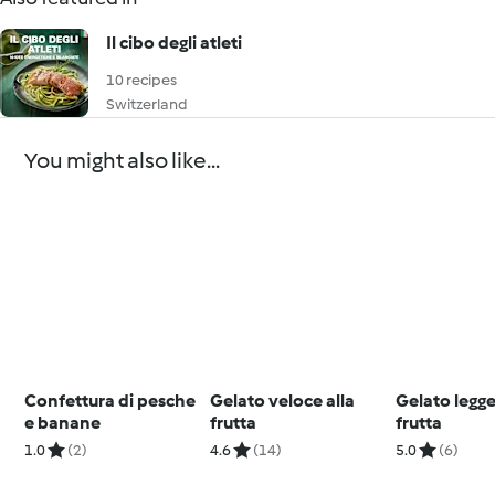
Il cibo degli atleti
10 recipes
Switzerland
You might also like...
Confettura di pesche
Gelato veloce alla
Gelato legge
e banane
frutta
frutta
1.0
(2)
4.6
(14)
5.0
(6)