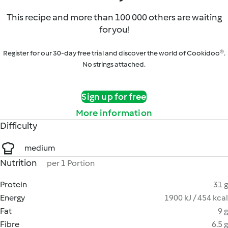
This recipe and more than 100 000 others are waiting
for you!
Register for our 30-day free trial and discover the world of Cookidoo®.
No strings attached.
Sign up for free
More information
Difficulty
medium
Nutrition
per 1 Portion
Protein
31 g
Energy
1900 kJ / 454 kcal
Fat
9 g
Fibre
6.5 g