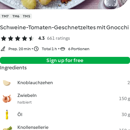
TM7
TM6
TM5
Schweine-Tomaten-Geschnetzeltes mit Gnocchi
4.3
661 ratings
Prep. 20 min
Total 1 h
6 Portionen
Sign up for free
Ingredients
Knoblauchzehen
2
Zwiebeln
150 g
halbiert
Öl
30 g
Knollensellerie