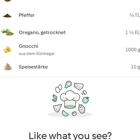
Pfeffer
½ TL
Oregano, getrocknet
1 ½ EL
Gnocchi
1000 g
aus dem Kühlregal
Speisestärke
10 g
Like what you see?