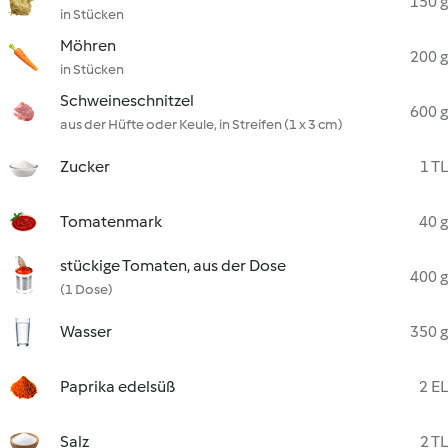
150 g
in Stücken
Möhren
200 g
in Stücken
Schweineschnitzel
600 g
aus der Hüfte oder Keule, in Streifen (1 x 3 cm)
Zucker
1 TL
Tomatenmark
40 g
stückige Tomaten, aus der Dose
400 g
(1 Dose)
Wasser
350 g
Paprika edelsüß
2 EL
Salz
2 TL