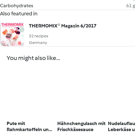
Carbohydrates
61 g
Also featured in
THERMOMIX® Magazin 6/2017
32 recipes
Germany
You might also like...
Pute mit
Hähnchengulasch mit
Nudelauflau
Rahmkartoffeln und
Frischkäsesauce
Leberkäse 