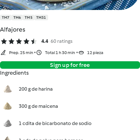
TM7
TM6
TM5
TM31
Alfajores
4.4
60 ratings
Prep. 25 min
Total 1 h 30 min
12 pieza
Sign up for free
Ingredients
200 g de harina
300 g de maicena
1 cdita de bicarbonato de sodio