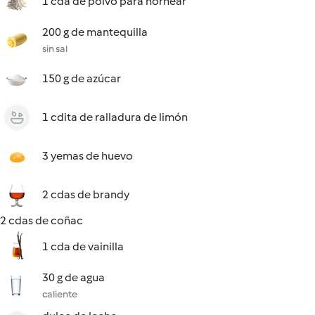
1 cda de polvo para hornear
200 g de mantequilla
sin sal
150 g de azúcar
1 cdita de ralladura de limón
3 yemas de huevo
2 cdas de brandy
2 cdas de coñac
1 cda de vainilla
30 g de agua
caliente