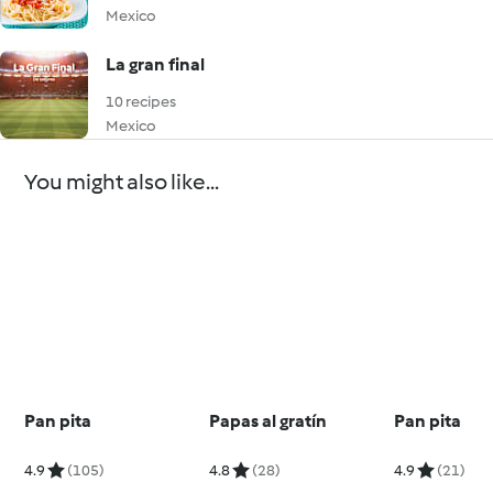
Mexico
La gran final
10 recipes
Mexico
You might also like...
Pan pita
Papas al gratín
Pan pita
4.9
(105)
4.8
(28)
4.9
(21)