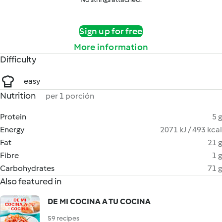
Sign up for free
More information
Difficulty
easy
Nutrition
per 1 porción
Protein
5 g
Energy
2071 kJ / 493 kcal
Fat
21 g
Fibre
1 g
Carbohydrates
71 g
Also featured in
DE MI COCINA A TU COCINA
59 recipes