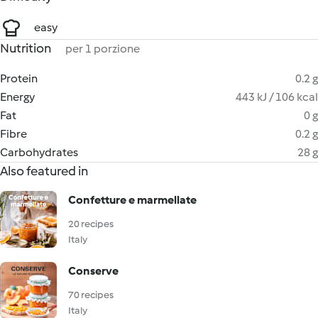
easy
Nutrition
per 1 porzione
Protein
0.2 g
Energy
443 kJ / 106 kcal
Fat
0 g
Fibre
0.2 g
Carbohydrates
28 g
Also featured in
Confetture e marmellate
20 recipes
Italy
Conserve
70 recipes
Italy