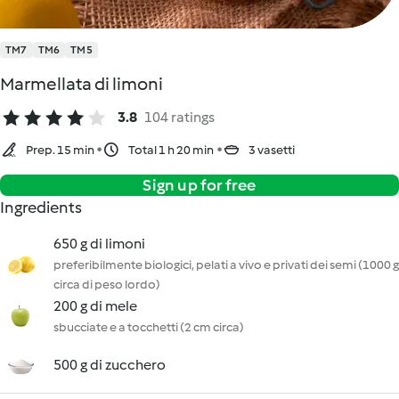
TM7
TM6
TM5
Marmellata di limoni
3.8
104 ratings
Prep. 15 min
Total 1 h 20 min
3 vasetti
Sign up for free
Ingredients
650 g di limoni
preferibilmente biologici, pelati a vivo e privati dei semi (1000 g
circa di peso lordo)
200 g di mele
sbucciate e a tocchetti (2 cm circa)
500 g di zucchero