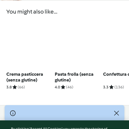
You might also like...
Crema pasticcera
Pasta frolla (senza
Confettura d
(senza glutine)
glutine)
3.8
(66)
4.0
(46)
3.3
(136)
© Copyright 2026
Terms of Service
By clicking “Accept All Cookies”, you agree to the storing of