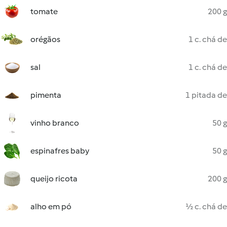
tomate
200 g
orégãos
1 c. chá de
sal
1 c. chá de
pimenta
1 pitada de
vinho branco
50 g
espinafres baby
50 g
queijo ricota
200 g
alho em pó
½ c. chá de