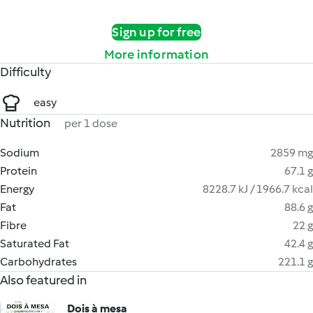
Sign up for free
More information
Difficulty
easy
Nutrition
per 1 dose
Sodium
2859 mg
Protein
67.1 g
Energy
8228.7 kJ / 1966.7 kcal
Fat
88.6 g
Fibre
22 g
Saturated Fat
42.4 g
Carbohydrates
221.1 g
Also featured in
Dois à mesa