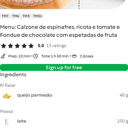
TM7
TM6
TM5
TM31
Menu: Calzone de espinafres, ricota e tomate e
Fondue de chocolate com espetadas de fruta
5.0
13 ratings
Prep. 10 min
Total 1 h 30 min
2 doses
Sign up for free
Ingredients
P/ Ralar
queijo parmesão
40 g
Massa
leite
250 g