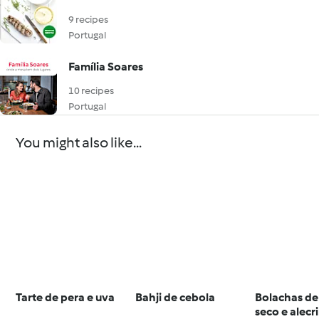
9 recipes
Portugal
Família Soares
10 recipes
Portugal
You might also like...
Tarte de pera e uva
Bahji de cebola
Bolachas de
seco e alecr