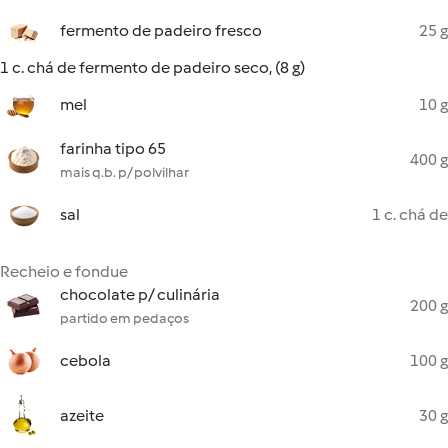
fermento de padeiro fresco
25 g
1 c. chá de fermento de padeiro seco, (8 g)
mel
10 g
farinha tipo 65
400 g
mais q.b. p/ polvilhar
sal
1 c. chá de
Recheio e fondue
chocolate p/ culinária
200 g
partido em pedaços
cebola
100 g
azeite
30 g