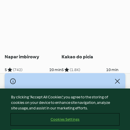
Napar imbirowy
Kakao do picia
5
(742)
20 min
5
(1.8K)
10 min
© Copyright 2026
Terms of Service
By clicking “Accept All Cookies”, you agree to the storing of
Privacy Policy
cookies on your device to enhance site navigation, analyze
site usage, and assist in our marketing efforts.
Disclaimer
Imprint
Cookies Settings
Cookies