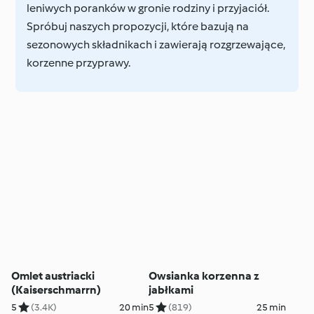
leniwych poranków w gronie rodziny i przyjaciół.
Spróbuj naszych propozycji, które bazują na
sezonowych składnikach i zawierają rozgrzewające,
korzenne przyprawy.
Omlet austriacki
Owsianka korzenna z
(Kaiserschmarrn)
jabłkami
5
(3.4K)
20 min
5
(819)
25 min