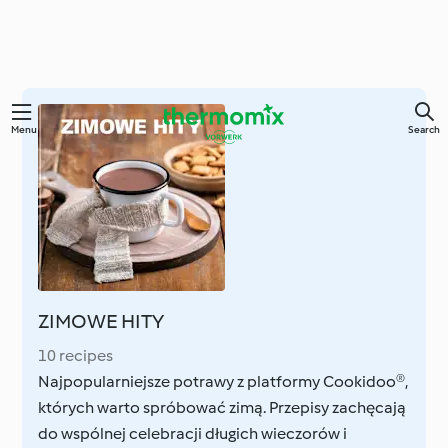
Skip
Menu
Search
to
main
content
ZIMOWE HITY
10 recipes
Najpopularniejsze potrawy z platformy Cookidoo®,
których warto spróbować zimą. Przepisy zachęcają
do wspólnej celebracji długich wieczorów i