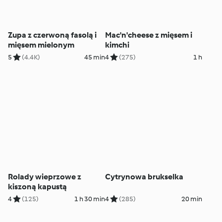
Zupa z czerwoną fasolą i
Mac'n'cheese z mięsem i
mięsem mielonym
kimchi
5
(4.4K)
45 min
4
(275)
1 h
Rolady wieprzowe z
Cytrynowa brukselka
kiszoną kapustą
4
(125)
1 h 30 min
4
(285)
20 min