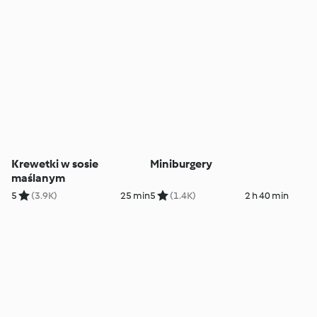
Krewetki w sosie
Miniburgery
maślanym
5
(3.9K)
25 min
5
(1.4K)
2 h 40 min