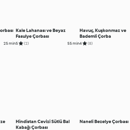
Çorbası
Kale Lahanası ve Beyaz
Havuç, Kuşkonmaz ve
Fasulye Çorbası
Bademli Çorba
25 min
5
(2)
55 min
4
(8)
bze
Hindistan Cevizi Sütlü Bal
Naneli Bezelye Çorbası
Kabağı Çorbası