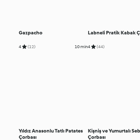
Gazpacho
Labneli Pratik Kabak 
4
(12)
10 min
4
(44)
Yıldız Anasonlu Tatlı Patates
Kişniş ve Yumurtalı Se
Çorbası
Çorbası