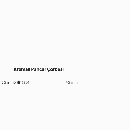
Kremalı Pancar Çorbası
35 min
3
(23)
45 min