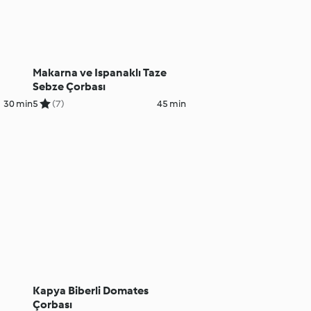
Makarna ve Ispanaklı Taze
Sebze Çorbası
30 min
5
(7)
45 min
Kapya Biberli Domates
Çorbası