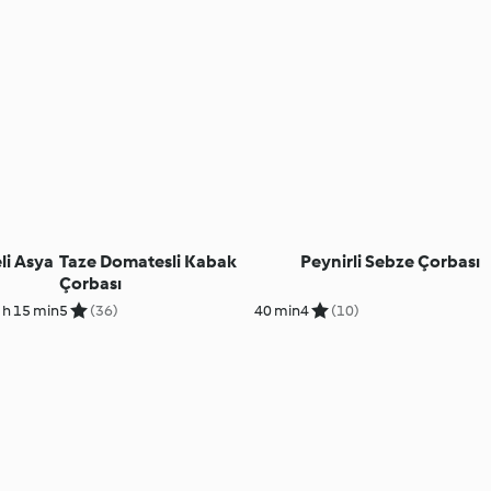
li Asya
Taze Domatesli Kabak
Peynirli Sebze Çorbası
Çorbası
 h 15 min
5
(36)
40 min
4
(10)