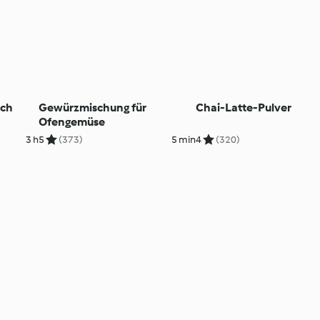
ich
Gewürzmischung für
Chai-Latte-Pulver
Ofengemüse
3 h
5
(373)
5 min
4
(320)