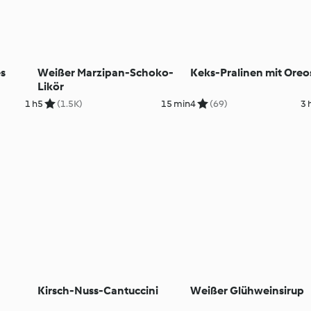
s
Weißer Marzipan-Schoko-
Keks-Pralinen mit Oreo
Likör
1 h
5
(1.5K)
15 min
4
(69)
3 
Kirsch-Nuss-Cantuccini
Weißer Glühweinsirup