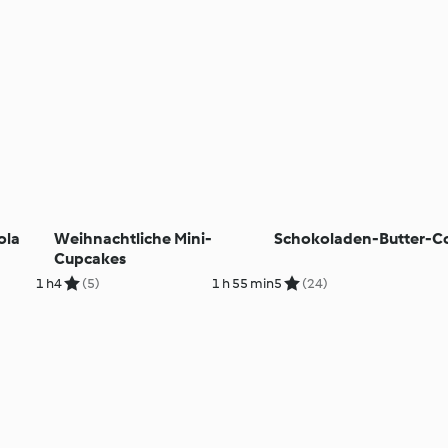
ola
Weihnachtliche Mini-
Schokoladen-Butter-C
Cupcakes
1 h
4
(5)
1 h 55 min
5
(24)