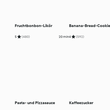
Fruchtbonbon-Likör
Banana-Bread-Cookie
5
(480)
20 min
4
(592)
Pasta- und Pizzasauce
Kaffeezucker