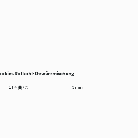
ookies
Rotkohl-Gewürzmischung
1 h
4
(7)
5 min