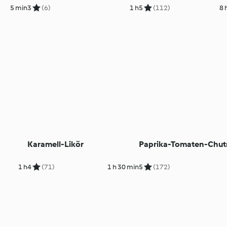
5 min
3
(6)
1 h
5
(112)
8 
Karamell-Likör
Paprika-Tomaten-Chu
1 h
4
(71)
1 h 30 min
5
(172)