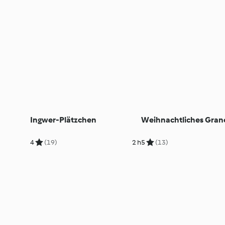
Ingwer-Plätzchen
Weihnachtliches Gran
4
(19)
2 h
5
(13)