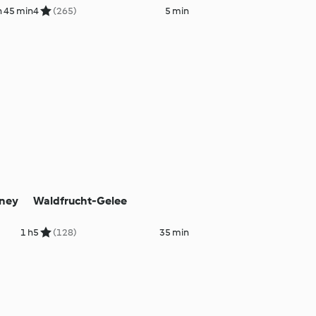
h 45 min
4
(265)
5 min
tney
Waldfrucht-Gelee
1 h
5
(128)
35 min