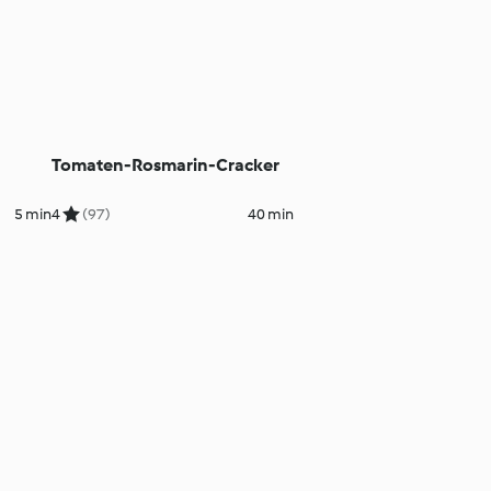
Tomaten-Rosmarin-Cracker
5 min
4
(97)
40 min