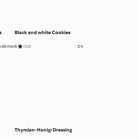
s
Black and white Cookies
h 40 min
5
(20)
2 h
Thymian-Honig-Dressing