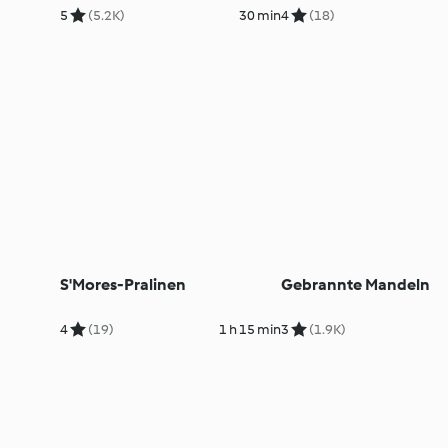
5
(5.2K)
30 min
4
(18)
S'Mores-Pralinen
Gebrannte Mandeln
4
(19)
1 h 15 min
3
(1.9K)