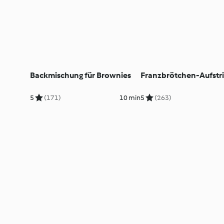
Backmischung für Brownies
Franzbrötchen-Aufstr
5
(171)
10 min
5
(263)