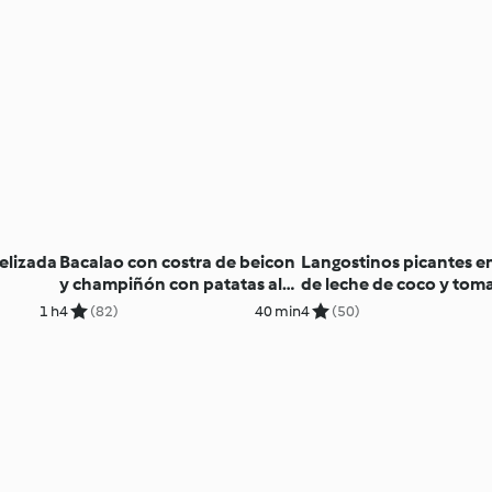
elizada
Bacalao con costra de beicon
Langostinos picantes en
y champiñón con patatas al
de leche de coco y tom
vapor
1 h
4
(82)
40 min
4
(50)