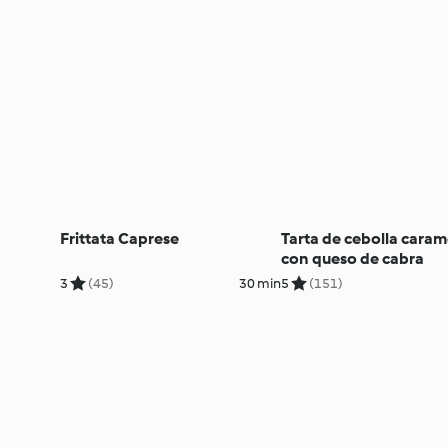
Frittata Caprese
Tarta de cebolla caram
con queso de cabra
3
(45)
30 min
5
(151)