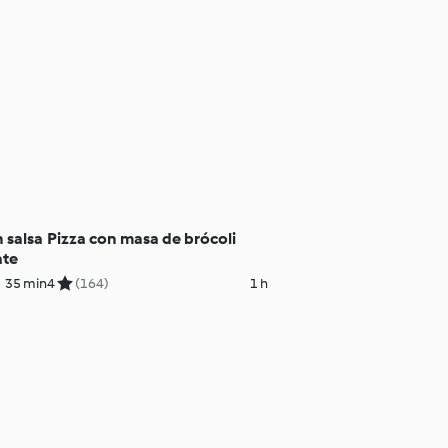
 salsa
Pizza con masa de brócoli
ate
35 min
4
(164)
1 h