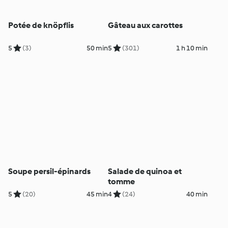
Potée de knöpflis
Gâteau aux carottes
5
(3)
50 min
5
(301)
1 h 10 min
Soupe persil-épinards
Salade de quinoa et
tomme
5
(20)
45 min
4
(24)
40 min