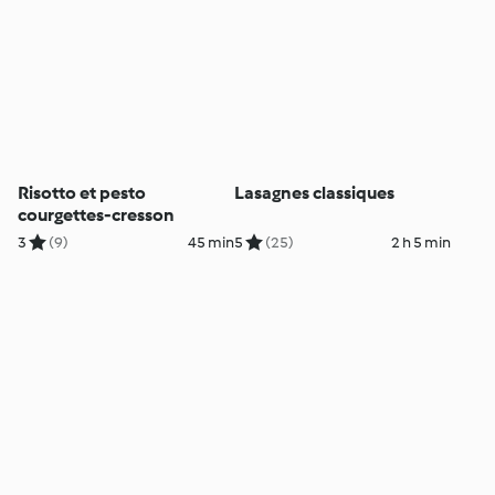
Risotto et pesto
Lasagnes classiques
courgettes-cresson
3
(9)
45 min
5
(25)
2 h 5 min