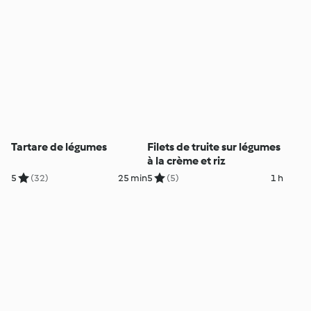
Tartare de légumes
Filets de truite sur légumes
à la crème et riz
5
(32)
25 min
5
(5)
1 h