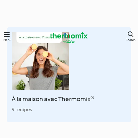
Skip
Menu
Search
to
main
content
À la maison avec Thermomix®
9 recipes